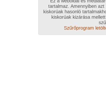
Ez a weboldal és médiatar
tartalmaz. Amennyiben azt
kiskorúak hasonló tartalmakh
/ oldal, Összesen: 111 kép
kiskorúak kizárása mellett
szű
Szűrőprogram letölté
Előző sorozat
Következő sorozat
Véletlenszerű sorozat 
Vissza a sorozatokhoz
Hozzászólás írásához be kell jelentkezn