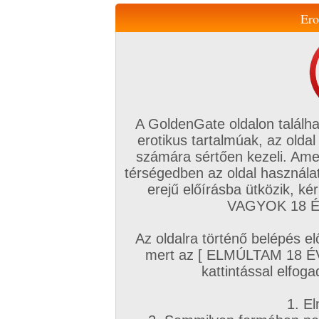
Ero
Váltás a mobil verzióra!
A GoldenGate oldalon találha
erotikus tartalmúak, az oldal
számára sértően kezeli. Ame
térségedben az oldal használat
erejű előírásba ütközik, k
VIP tagság
TV
Filmek
Profi
Magyar amatőrök
Fóru
VAGYOK 18 ÉV
Kapcsolataim
Üzeneteim
Társkereső
Chat!
Az oldalra történő belépés el
Főoldal
/
Profi
/
Képsorozat (Leszbikus)
/
mert az [ ELMÚLTAM 18 É
Mia Stone 6. sorozata
kattintással elfoga
1. El