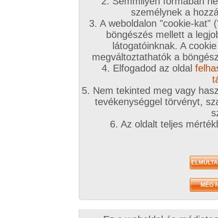
2. Semmilyen formában nem
személynek a hozzáf
3. A weboldalon "cookie-kat" 
böngészés mellett a legjo
látogatóinknak. A cookie
megváltoztathatók a böngésző
4. Elfogadod az oldal
felha
t
5. Nem tekinted meg vagy haszn
tevékenységgel törvényt, sza
s
6. Az oldalt teljes mérté