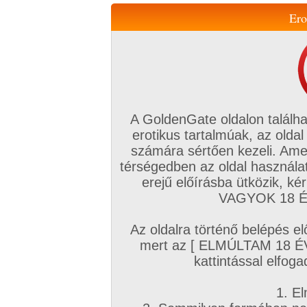
Ero
Váltás a mobil verzióra!
A GoldenGate oldalon találha
erotikus tartalmúak, az oldal
számára sértően kezeli. Ame
térségedben az oldal használat
erejű előírásba ütközik, k
VIP tagság
TV
Filmek
Profi
Magyar amatőrök
Fóru
VAGYOK 18 ÉV
Kapcsolataim
Üzeneteim
Társkereső
Chat!
Az oldalra történő belépés el
Főoldal
/
Magyar amatőrök
/
Képsorozat (Magyar párok)
/
mert az [ ELMÚLTAM 18 É
Friss tartalom
kattintással elfoga
1. El