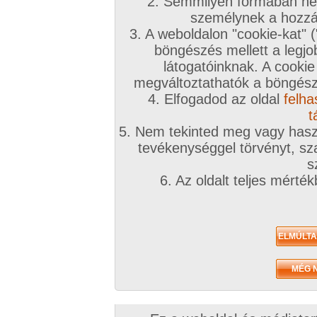
2. Semmilyen formában nem
személynek a hozzáf
3. A weboldalon "cookie-kat" 
böngészés mellett a legjo
látogatóinknak. A cookie
megváltoztathatók a böngésző
4. Elfogadod az oldal
felha
t
5. Nem tekinted meg vagy haszn
tevékenységgel törvényt, sza
s
6. Az oldalt teljes mérté