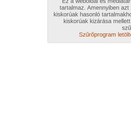
Ez a weboldal és médiatar
tartalmaz. Amennyiben azt
kiskorúak hasonló tartalmakh
/ oldal, Összesen: 11 kép
kiskorúak kizárása mellett
szű
Szűrőprogram letölté
Előző sorozat
Következő sorozat
Véletlenszerű sorozat 
Vissza a sorozatokhoz
Hozzászólás írásához be kell jelentkezn