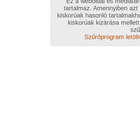
Ez a weboldal és médiatar
tartalmaz. Amennyiben azt
kiskorúak hasonló tartalmakh
/ oldal, Összesen: 17 kép
kiskorúak kizárása mellett
szű
Szűrőprogram letölté
Előző sorozat
Következő sorozat
Véletlenszerű sorozat 
Vissza a sorozatokhoz
Hozzászólás írásához be kell jelentkezn