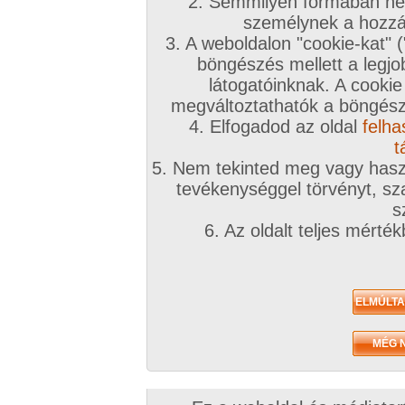
2. Semmilyen formában nem
személynek a hozzáf
3. A weboldalon "cookie-kat" 
böngészés mellett a legjo
látogatóinknak. A cookie
megváltoztathatók a böngésző
4. Elfogadod az oldal
felha
t
5. Nem tekinted meg vagy haszn
tevékenységgel törvényt, sza
s
6. Az oldalt teljes mérté