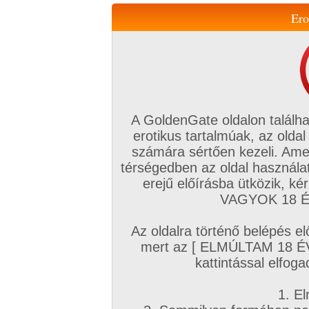
Ero
Váltás a mobil verzióra!
A GoldenGate oldalon találha
erotikus tartalmúak, az oldal
számára sértően kezeli. Ame
térségedben az oldal használat
erejű előírásba ütközik, k
VIP tagság
TV
Filmek
Profi
Magyar amatőrök
Fóru
VAGYOK 18 ÉV
Kapcsolataim
Üzeneteim
Társkereső
Chat!
Az oldalra történő belépés el
Főoldal
/
Magyar amatőrök
/
Képsorozat (Magyar lányok)
/
mert az [ ELMÚLTAM 18 É
Régebbi
kattintással elfoga
1. El