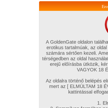
Ero
Váltás a mobil verzióra!
A GoldenGate oldalon találha
erotikus tartalmúak, az oldal
számára sértően kezeli. Ame
térségedben az oldal használat
erejű előírásba ütközik, k
VIP tagság
TV
Filmek
Profi
Magyar amatőrök
Fóru
VAGYOK 18 ÉV
Kapcsolataim
Üzeneteim
Társkereső
Chat!
Az oldalra történő belépés el
Főoldal
/
Magyar amatőrök
/
Képsorozat (Magyar lányok)
/
mert az [ ELMÚLTAM 18 É
Termékeny nyár
kattintással elfoga
1. El