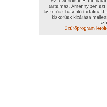
Ez a weboldal és médiatar
tartalmaz. Amennyiben azt
kiskorúak hasonló tartalmakh
kiskorúak kizárása mellett
szű
Szűrőprogram letölté
Összesen: 34 kép