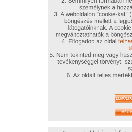
2. Semmilyen formában nem
személynek a hozzáf
3. A weboldalon "cookie-kat" 
böngészés mellett a legjo
látogatóinknak. A cookie
megváltoztathatók a böngésző
4. Elfogadod az oldal
felha
t
5. Nem tekinted meg vagy haszn
tevékenységgel törvényt, sza
s
6. Az oldalt teljes mérté