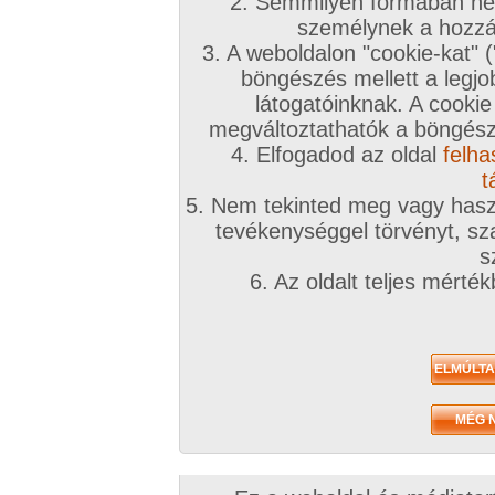
2. Semmilyen formában nem
személynek a hozzáf
3. A weboldalon "cookie-kat" 
böngészés mellett a legjo
látogatóinknak. A cookie
megváltoztathatók a böngésző
4. Elfogadod az oldal
felha
t
5. Nem tekinted meg vagy haszn
tevékenységgel törvényt, sza
s
6. Az oldalt teljes mérté