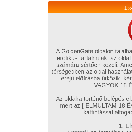
Ero
Váltás a mobil verzióra!
A GoldenGate oldalon találha
erotikus tartalmúak, az oldal
számára sértően kezeli. Ame
térségedben az oldal használat
erejű előírásba ütközik, k
VIP tagság
TV
Filmek
Profi
Magyar amatőrök
Fóru
VAGYOK 18 ÉV
Kapcsolataim
Üzeneteim
Társkereső
Chat!
Az oldalra történő belépés el
Főoldal
/
Magyar amatőrök
/
Képsorozat (Magyar lányok)
/
mert az [ ELMÚLTAM 18 É
Termékeny nyár
kattintással elfoga
1. El