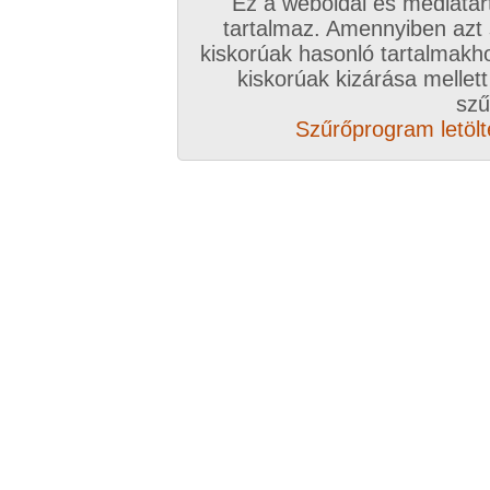
Ez a weboldal és médiatar
tartalmaz. Amennyiben azt
kiskorúak hasonló tartalmakh
kiskorúak kizárása mellett
szű
Szűrőprogram letölté
Összesen: 34 kép