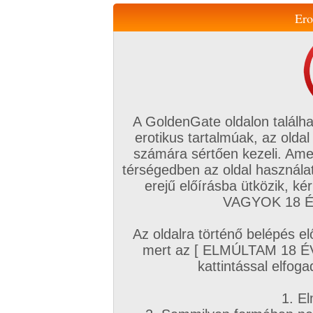
Ero
Váltás a mobil verzióra!
A GoldenGate oldalon találha
erotikus tartalmúak, az oldal
számára sértően kezeli. Ame
térségedben az oldal használat
erejű előírásba ütközik, k
VIP tagság
TV
Filmek
Profi
Magyar amatőrök
Fóru
VAGYOK 18 ÉV
Kapcsolataim
Üzeneteim
Társkereső
Chat!
Az oldalra történő belépés el
Főoldal
/
Profi
/
Képsorozat (Lányok)
/
mert az [ ELMÚLTAM 18 É
kattintással elfoga
1. El