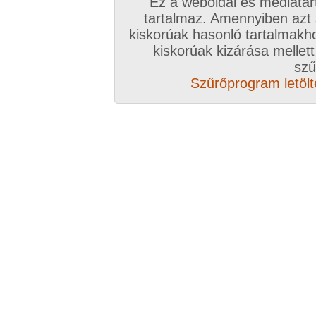
Ez a weboldal és médiatar
tartalmaz. Amennyiben azt
kiskorúak hasonló tartalmakh
/ oldal, Összesen: 100 kép
kiskorúak kizárása mellett
szű
Szűrőprogram letölté
Előző sorozat
Következő sorozat
Véletlenszerű sorozat 
Vissza a sorozatokhoz
Hozzászólás írásához be kell jelentkezn