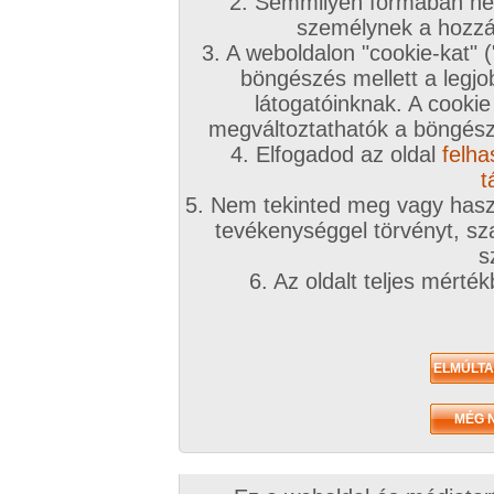
2. Semmilyen formában nem
személynek a hozzáf
3. A weboldalon "cookie-kat" 
böngészés mellett a legjo
látogatóinknak. A cookie
megváltoztathatók a böngésző
4. Elfogadod az oldal
felha
t
5. Nem tekinted meg vagy haszn
tevékenységgel törvényt, sza
s
6. Az oldalt teljes mérté