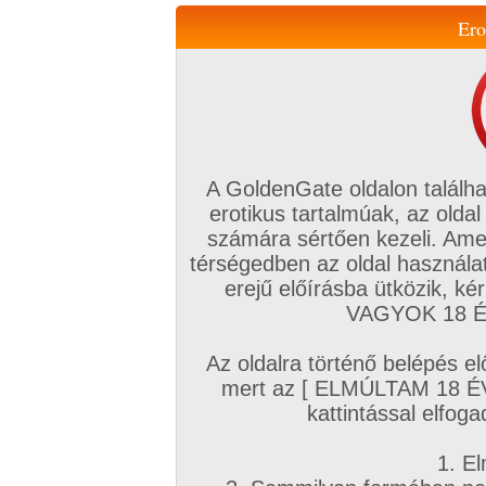
Ero
Váltás a mobil verzióra!
A GoldenGate oldalon találha
erotikus tartalmúak, az oldal
számára sértően kezeli. Ame
térségedben az oldal használat
erejű előírásba ütközik, k
VIP tagság
TV
Filmek
Profi
Magyar amatőrök
Fóru
VAGYOK 18 ÉV
Kapcsolataim
Üzeneteim
Társkereső
Chat!
Az oldalra történő belépés el
Főoldal
/
Magyar amatőrök
/
Képsorozat (Magyar fiúk)
/
mert az [ ELMÚLTAM 18 É
Kicsit szőrösen
kattintással elfoga
1. El