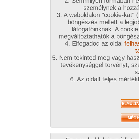
2. Semmilyen formában nem
személynek a hozzáf
3. A weboldalon "cookie-kat" 
böngészés mellett a legjo
látogatóinknak. A cookie
megváltoztathatók a böngésző
4. Elfogadod az oldal
felha
t
5. Nem tekinted meg vagy haszn
tevékenységgel törvényt, sza
s
6. Az oldalt teljes mérté