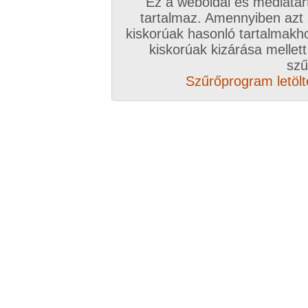
Ez a weboldal és médiatar
tartalmaz. Amennyiben azt
kiskorúak hasonló tartalmakh
/ oldal, Összesen: 14 kép
kiskorúak kizárása mellett
szű
Szűrőprogram letölté
Előző sorozat
Következő sorozat
Véletlenszerű sorozat 
Vissza a sorozatokhoz
Hozzászólás írásához be kell jelentkezn