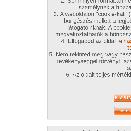
2. Semmilyen formában nem
személynek a hozzáf
3. A weboldalon "cookie-kat" 
böngészés mellett a legjo
látogatóinknak. A cookie
megváltoztathatók a böngésző
4. Elfogadod az oldal
felha
t
5. Nem tekinted meg vagy haszn
tevékenységgel törvényt, sza
s
6. Az oldalt teljes mérté