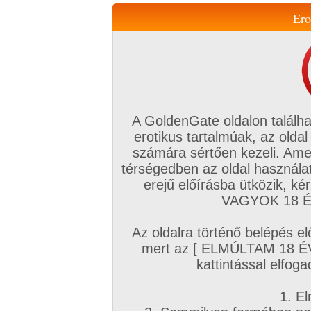
Ero
Váltás a mobil verzióra!
A GoldenGate oldalon találha
erotikus tartalmúak, az oldal
számára sértően kezeli. Ame
térségedben az oldal használat
erejű előírásba ütközik, k
VIP tagság
TV
Filmek
Profi
Magyar amatőrök
Fóru
VAGYOK 18 ÉV
Kapcsolataim
Üzeneteim
Társkereső
Chat!
Az oldalra történő belépés el
Főoldal
/
Magyar amatőrök
/
Képsorozat (Magyar lányok)
/
mert az [ ELMÚLTAM 18 É
Sub pár Budapest
kattintással elfoga
1. El