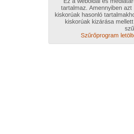
Ez a weboldal és médiatar
tartalmaz. Amennyiben azt
kiskorúak hasonló tartalmakh
/ oldal, Összesen: 10 kép
kiskorúak kizárása mellett
szű
Szűrőprogram letölté
Előző sorozat
Következő sorozat
Véletlenszerű sorozat 
Vissza a sorozatokhoz
Hozzászólás írásához be kell jelentkezn