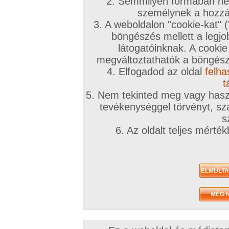
2. Semmilyen formában nem
személynek a hozzáf
3. A weboldalon "cookie-kat" 
böngészés mellett a legjo
látogatóinknak. A cookie
megváltoztathatók a böngésző
4. Elfogadod az oldal
felha
t
5. Nem tekinted meg vagy haszn
tevékenységgel törvényt, sza
s
6. Az oldalt teljes mérté