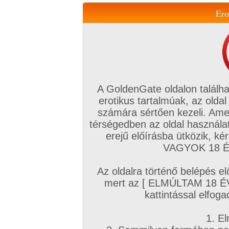
Ero
Váltás a mobil verzióra!
A GoldenGate oldalon találha
erotikus tartalmúak, az oldal
számára sértően kezeli. Ame
térségedben az oldal használat
erejű előírásba ütközik, k
VIP tagság
TV
Filmek
Profi
Magyar amatőrök
Fóru
VAGYOK 18 ÉV
Kapcsolataim
Üzeneteim
Társkereső
Chat!
Az oldalra történő belépés el
Főoldal
/
Magyar amatőrök
/
Képsorozat (Magyar lányok)
/
mert az [ ELMÚLTAM 18 É
Ütős képek
kattintással elfoga
1. El