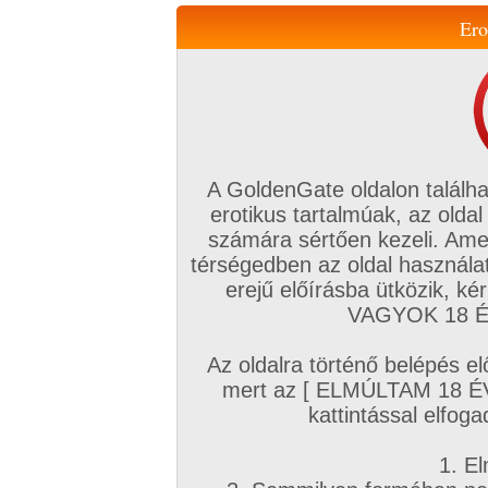
Ero
Váltás a mobil verzióra!
A GoldenGate oldalon találha
erotikus tartalmúak, az oldal
számára sértően kezeli. Ame
térségedben az oldal használat
erejű előírásba ütközik, k
VIP tagság
TV
Filmek
Profi
Magyar amatőrök
Fóru
VAGYOK 18 ÉV
Kapcsolataim
Üzeneteim
Társkereső
Chat!
Az oldalra történő belépés el
Főoldal
/
Magyar amatőrök
/
Képsorozat (Magyar lányok)
/
mert az [ ELMÚLTAM 18 É
Nevezés a jármű versenyre
kattintással elfoga
1. El