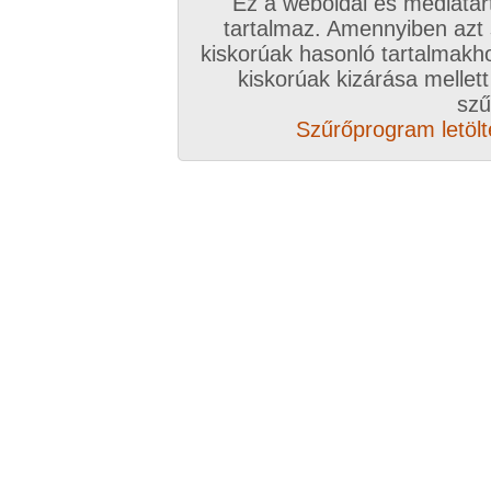
Ez a weboldal és médiatar
tartalmaz. Amennyiben azt
kiskorúak hasonló tartalmakh
/ oldal, Összesen: 35 kép
kiskorúak kizárása mellett
szű
Szűrőprogram letölté
Előző sorozat
Következő sorozat
Véletlenszerű sorozat 
Vissza a sorozatokhoz
Hozzászólás írásához be kell jelentkezn