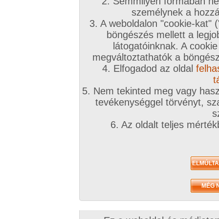
2. Semmilyen formában nem
személynek a hozzáf
3. A weboldalon "cookie-kat" 
böngészés mellett a legjo
látogatóinknak. A cookie
megváltoztathatók a böngésző
4. Elfogadod az oldal
felha
t
5. Nem tekinted meg vagy haszn
tevékenységgel törvényt, sza
s
6. Az oldalt teljes mérté