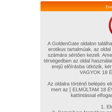
Ero
Váltás a mobil verzióra!
A GoldenGate oldalon találha
erotikus tartalmúak, az oldal
számára sértően kezeli. Ame
térségedben az oldal használat
erejű előírásba ütközik, k
VIP tagság
TV
Filmek
Profi
Magyar amatőrök
Fóru
VAGYOK 18 ÉV
Kapcsolataim
Üzeneteim
Társkereső
Chat!
Az oldalra történő belépés el
Főoldal
/
Magyar amatőrök
/
Képsorozat (Magyar lányok)
/
mert az [ ELMÚLTAM 18 É
Rég voltunk
kattintással elfoga
1. El