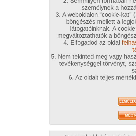
2. Semmilyen formában nem
személynek a hozzáf
3. A weboldalon "cookie-kat" 
böngészés mellett a legjo
látogatóinknak. A cookie
megváltoztathatók a böngésző
4. Elfogadod az oldal
felha
t
5. Nem tekinted meg vagy haszn
tevékenységgel törvényt, sza
s
6. Az oldalt teljes mérté