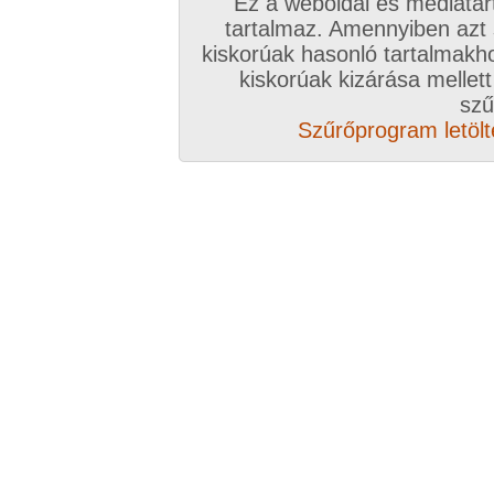
Ez a weboldal és médiatar
tartalmaz. Amennyiben azt
kiskorúak hasonló tartalmakh
/ oldal, Összesen: 17 kép
kiskorúak kizárása mellett
szű
Szűrőprogram letölté
Előző sorozat
Következő sorozat
Véletlenszerű sorozat 
Vissza a sorozatokhoz
Hozzászólás írásához be kell jelentkezn