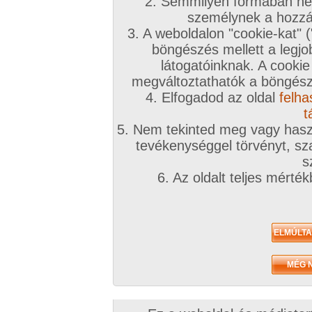
2. Semmilyen formában nem
személynek a hozzáf
3. A weboldalon "cookie-kat" 
böngészés mellett a legjo
látogatóinknak. A cookie
megváltoztathatók a böngésző
4. Elfogadod az oldal
felha
t
5. Nem tekinted meg vagy haszn
tevékenységgel törvényt, sza
s
6. Az oldalt teljes mérté