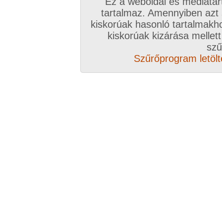
Ez a weboldal és médiatar
tartalmaz. Amennyiben azt
kiskorúak hasonló tartalmakh
/ oldal, Összesen: 10 kép
kiskorúak kizárása mellett
szű
Szűrőprogram letölté
Előző sorozat
Következő sorozat
Véletlenszerű sorozat 
Vissza a sorozatokhoz
Hozzászólás írásához be kell jelentkezn