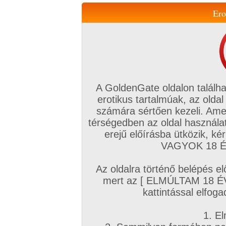
Ero
Váltás a mobil verzióra!
A GoldenGate oldalon találha
erotikus tartalmúak, az oldal
számára sértően kezeli. Ame
térségedben az oldal használat
erejű előírásba ütközik, k
VIP tagság
TV
Filmek
Profi
Magyar amatőrök
Fóru
VAGYOK 18 ÉV
Kapcsolataim
Üzeneteim
Társkereső
Chat!
Az oldalra történő belépés el
Főoldal
/
Magyar amatőrök
/
Képsorozat (Magyar párok)
/
mert az [ ELMÚLTAM 18 É
Első bemutatkozásunk :)
kattintással elfoga
1. El