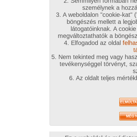
2. Semmilyen formában nem
személynek a hozzáf
3. A weboldalon "cookie-kat" 
böngészés mellett a legjo
látogatóinknak. A cookie
megváltoztathatók a böngésző
4. Elfogadod az oldal
felha
t
5. Nem tekinted meg vagy haszn
tevékenységgel törvényt, sza
s
6. Az oldalt teljes mérté