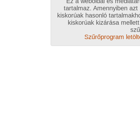
Ez a weboldal és médiatar
tartalmaz. Amennyiben azt
kiskorúak hasonló tartalmakh
/ oldal, Összesen: 14 kép
kiskorúak kizárása mellett
szű
Szűrőprogram letölté
Előző sorozat
Következő sorozat
Véletlenszerű sorozat 
Vissza a sorozatokhoz
Hozzászólás írásához be kell jelentkezn