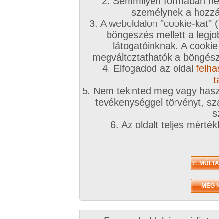
2. Semmilyen formában nem
személynek a hozzáf
3. A weboldalon "cookie-kat" 
böngészés mellett a legjo
látogatóinknak. A cookie
megváltoztathatók a böngésző
4. Elfogadod az oldal
felha
t
5. Nem tekinted meg vagy haszn
tevékenységgel törvényt, sza
s
6. Az oldalt teljes mérté