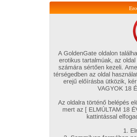
Ero
Váltás a mobil verzióra!
A GoldenGate oldalon találha
erotikus tartalmúak, az oldal
számára sértően kezeli. Ame
térségedben az oldal használat
erejű előírásba ütközik, k
VIP tagság
TV
Filmek
Profi
Magyar amatőrök
Fóru
VAGYOK 18 ÉV
Kapcsolataim
Üzeneteim
Társkereső
Chat!
Az oldalra történő belépés el
Főoldal
/
Magyar amatőrök
/
Képsorozat (Magyar fiúk)
/
mert az [ ELMÚLTAM 18 É
Zuhanyzás utáni fotók a farkamról !
kattintással elfoga
1. El