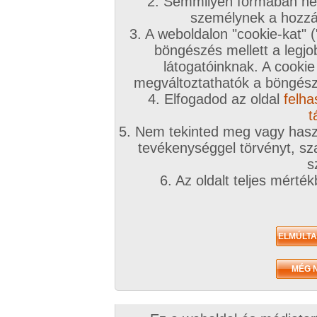
2. Semmilyen formában nem
személynek a hozzáf
3. A weboldalon "cookie-kat" 
böngészés mellett a legjo
látogatóinknak. A cookie
megváltoztathatók a böngésző
4. Elfogadod az oldal
felha
t
5. Nem tekinted meg vagy haszn
tevékenységgel törvényt, sza
s
6. Az oldalt teljes mérté