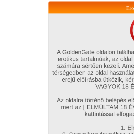
Ero
Váltás a mobil verzióra!
A GoldenGate oldalon találha
erotikus tartalmúak, az oldal
számára sértően kezeli. Ame
térségedben az oldal használat
erejű előírásba ütközik, k
VIP tagság
TV
Filmek
Profi
Magyar amatőrök
Fóru
VAGYOK 18 ÉV
Kapcsolataim
Üzeneteim
Társkereső
Chat!
Az oldalra történő belépés el
Főoldal
/
Magyar amatőrök
/
Képsorozat (Magyar párok)
/
mert az [ ELMÚLTAM 18 É
Vegyes nyári képek
kattintással elfoga
1. El