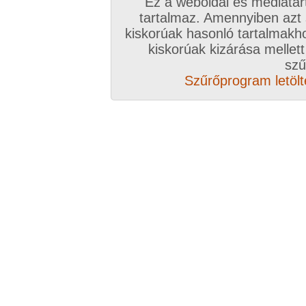
Ez a weboldal és médiatar
tartalmaz. Amennyiben azt
kiskorúak hasonló tartalmakh
/ oldal, Összesen: 12 kép
kiskorúak kizárása mellett
szű
Szűrőprogram letölté
Előző sorozat
Következő sorozat
Véletlenszerű sorozat 
Vissza a sorozatokhoz
Hozzászólás írásához be kell jelentkezn