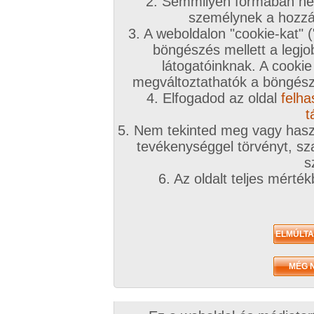
2. Semmilyen formában nem
személynek a hozzáf
3. A weboldalon "cookie-kat" 
böngészés mellett a legjo
látogatóinknak. A cookie
megváltoztathatók a böngésző
4. Elfogadod az oldal
felha
t
5. Nem tekinted meg vagy haszn
tevékenységgel törvényt, sza
s
6. Az oldalt teljes mérté