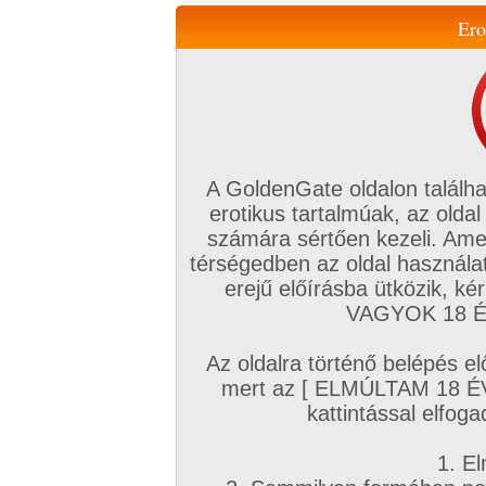
Ero
Váltás a mobil verzióra!
A GoldenGate oldalon találha
erotikus tartalmúak, az oldal
számára sértően kezeli. Ame
térségedben az oldal használat
erejű előírásba ütközik, k
VIP tagság
TV
Filmek
Profi
Magyar amatőrök
Fóru
VAGYOK 18 ÉV
Kapcsolataim
Üzeneteim
Társkereső
Chat!
Az oldalra történő belépés el
Főoldal
/
Magyar amatőrök
/
Képsorozat (Magyar lányok)
/
mert az [ ELMÚLTAM 18 É
Zsófi ismét
kattintással elfoga
1. El