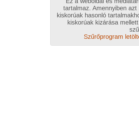
Ez a weboldal és médiatar
tartalmaz. Amennyiben azt
kiskorúak hasonló tartalmakh
/ oldal, Összesen: 10 kép
kiskorúak kizárása mellett
szű
Szűrőprogram letölté
Előző sorozat
Következő sorozat
Véletlenszerű sorozat 
Vissza a sorozatokhoz
Hozzászólás írásához be kell jelentkezn