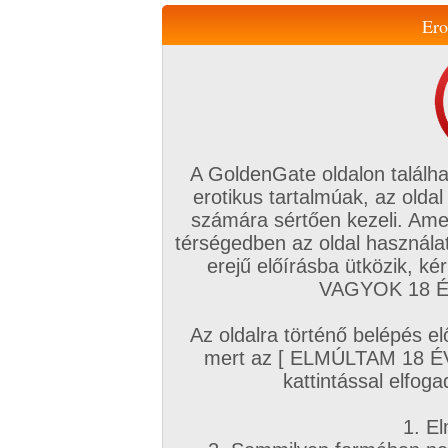
Ero
Váltás a mobil verzióra!
A GoldenGate oldalon találha
erotikus tartalmúak, az oldal
számára sértően kezeli. Ame
térségedben az oldal használat
erejű előírásba ütközik, k
VIP tagság
TV
Filmek
Profi
Magyar amatőrök
Fóru
VAGYOK 18 ÉV
Kapcsolataim
Üzeneteim
Társkereső
Chat!
Az oldalra történő belépés el
Főoldal
/
Magyar amatőrök
/
Képsorozat (Magyar fiúk)
/
mert az [ ELMÚLTAM 18 É
Nudizás
kattintással elfoga
1. El