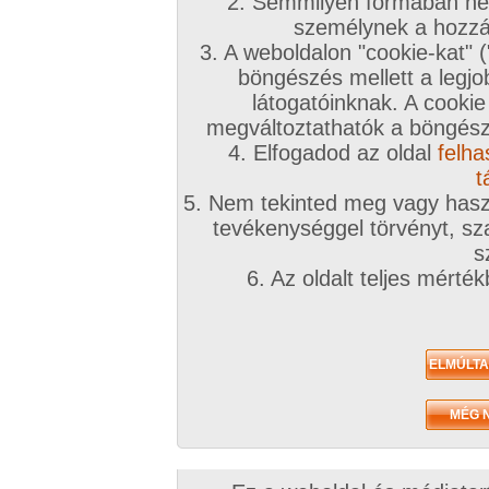
2. Semmilyen formában nem
személynek a hozzáf
3. A weboldalon "cookie-kat" 
böngészés mellett a legjo
látogatóinknak. A cookie
megváltoztathatók a böngésző
4. Elfogadod az oldal
felha
t
5. Nem tekinted meg vagy haszn
tevékenységgel törvényt, sza
s
6. Az oldalt teljes mérté