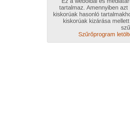
Ez a weboldal és médiatar
tartalmaz. Amennyiben azt
kiskorúak hasonló tartalmakh
/ oldal, Összesen: 10 kép
kiskorúak kizárása mellett
szű
Szűrőprogram letölté
Előző sorozat
Következő sorozat
Véletlenszerű sorozat 
Vissza a sorozatokhoz
Hozzászólás írásához be kell jelentkezn