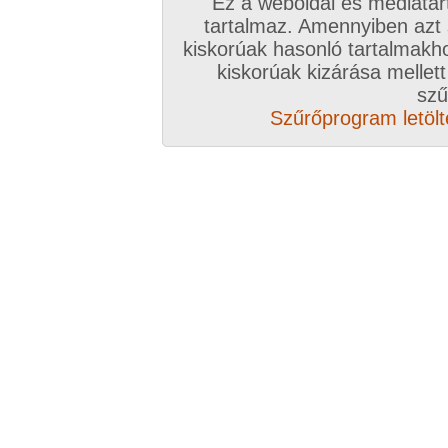
Ez a weboldal és médiatar
tartalmaz. Amennyiben azt
kiskorúak hasonló tartalmakh
/ oldal, Összesen: 12 kép
kiskorúak kizárása mellett
szű
Szűrőprogram letölté
Előző sorozat
Következő sorozat
Véletlenszerű sorozat 
Vissza a sorozatokhoz
Hozzászólás írásához be kell jelentkezn