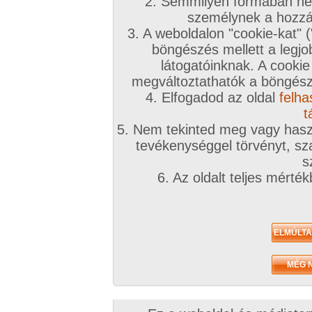
2. Semmilyen formában nem
személynek a hozzáf
3. A weboldalon "cookie-kat" 
böngészés mellett a legjo
látogatóinknak. A cookie
megváltoztathatók a böngésző
4. Elfogadod az oldal
felha
t
5. Nem tekinted meg vagy haszn
tevékenységgel törvényt, sza
s
6. Az oldalt teljes mérté