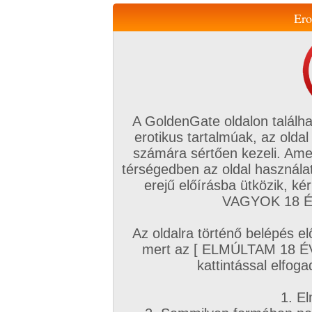
Ero
Váltás a mobil verzióra!
A GoldenGate oldalon találha
erotikus tartalmúak, az oldal
számára sértően kezeli. Ame
térségedben az oldal használat
erejű előírásba ütközik, k
VIP tagság
TV
Filmek
Profi
Magyar amatőrök
Fóru
VAGYOK 18 ÉV
Kapcsolataim
Üzeneteim
Társkereső
Chat!
Az oldalra történő belépés el
Főoldal
/
Magyar amatőrök
/
Képsorozat (Magyar párok)
/
mert az [ ELMÚLTAM 18 É
Válogatás II.
kattintással elfoga
1. El