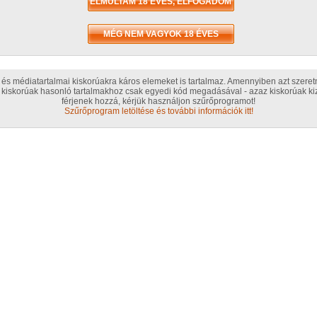
A so
punc
Ért
és médiatartalmai kiskorúakra káros elemeket is tartalmaz. Amennyiben azt szere
kiskorúak hasonló tartalmakhoz csak egyedi kód megadásával - azaz kiskorúak kiz
Érté
férjenek hozzá, kérjük használjon szűrőprogramot!
Szűrőprogram letöltése és további információk itt!
T
Szak
A b
GG L