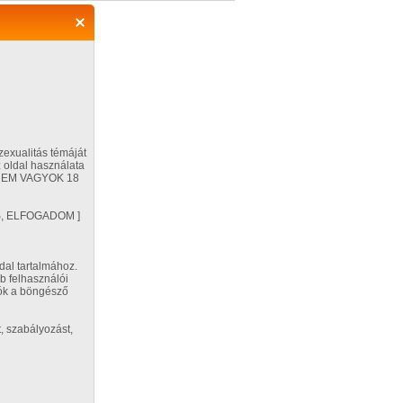
Regisztráció
Belépés
zexualitás témáját
 oldal használata
ÉG NEM VAGYOK 18
Segítség
VES, ELFOGADOM ]
Beállítások
dal tartalmához.
b felhasználói
orozat adatai
tók a böngésző
2026. május 10. 09:41
Feltöltő:
, szabályozást,
páros 1977
dence másképp"
Küldj üzenetet!
Kapcsolatra jelölöm