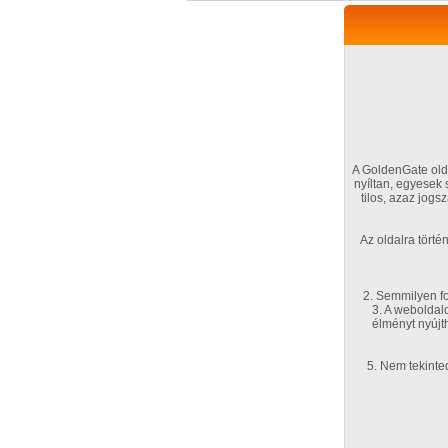
A GoldenGate olda
nyíltan, egyesek
tilos, azaz jog
VIP tagság
TV
Filmek
Profi
Az oldalra tört
Kapcsolataim
Üzene
Főoldal
/
Magyar amatőrök
/
Képsorozat (Magy
2. Semmilyen fo
3. A weboldal
Relax
élményt nyújt
5. Nem tekinte