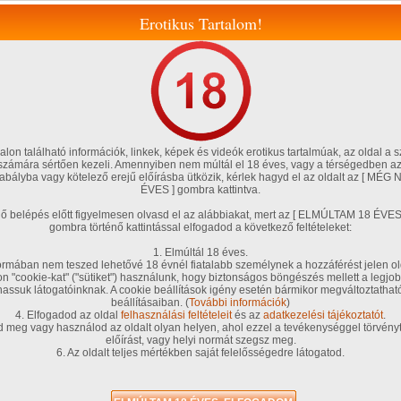
Erotikus Tartalom!
lon található információk, linkek, képek és videók erotikus tartalmúak, az oldal a s
 számára sértően kezeli. Amennyiben nem múltál el 18 éves, vagy a térségedben az
szabályba vagy kötelező erejű előírásba ütközik, kérlek hagyd el az oldalt az [ M
ÉVES ] gombra kattintva.
Magyar amatőrök
Fórum, blog
Tölts fel te is!
Szexshop
énő belépés előtt figyelmesen olvasd el az alábbiakat, mert az [ ELMÚLTAM 18 É
gombra történő kattintással elfogadod a következő feltételeket:
teim
Társkereső
Chat!
Kedvenceim
VIP tagságom
G .Pontjaim
1. Elmúltál 18 éves.
ar lányok)
rmában nem teszed lehetővé 18 évnél fiatalabb személynek a hozzáférést jelen ol
/
on "cookie-kat" ("sütiket") használunk, hogy biztonságos böngészés mellett a legjob
A s
/ 1 oldal
hassuk látogatóinknak. A cookie beállítások igény esetén bármikor megváltoztatha
beállításaiban. (
További információk
)
4. Elfogadod az oldal
felhasználási feltételeit
és az
adatkezelési tájékoztatót
.
d meg vagy használod az oldalt olyan helyen, ahol ezzel a tevékenységgel törvényt
előírást, vagy helyi normát szegsz meg.
6. Az oldalt teljes mértékben saját felelősségedre látogatod.
"Me