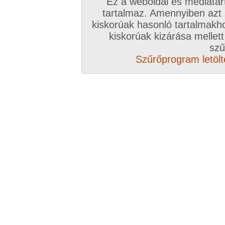
Ez a weboldal és médiatar
tartalmaz. Amennyiben azt
kiskorúak hasonló tartalmakh
/ oldal, Összesen: 15 kép
kiskorúak kizárása mellett
szű
Szűrőprogram letölté
Előző sorozat
Következő sorozat
Véletlenszerű sorozat 
Vissza a sorozatokhoz
Hozzászólás írásához be kell jelentkezn