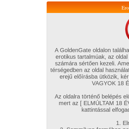
Ero
Váltás a mobil verzióra!
A GoldenGate oldalon találha
erotikus tartalmúak, az oldal
számára sértően kezeli. Ame
térségedben az oldal használat
erejű előírásba ütközik, k
VIP tagság
TV
Filmek
Profi
Magyar amatőrök
Fóru
VAGYOK 18 ÉV
Kapcsolataim
Üzeneteim
Társkereső
Chat!
Az oldalra történő belépés el
Főoldal
/
Magyar amatőrök
/
Képsorozat (Magyar párok)
/
mert az [ ELMÚLTAM 18 É
Ék - Kő és plusz
kattintással elfoga
1. El