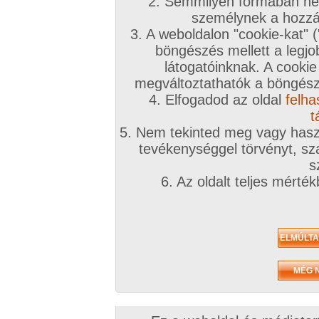
2. Semmilyen formában nem
személynek a hozzáf
3. A weboldalon "cookie-kat" 
böngészés mellett a legjo
látogatóinknak. A cookie
megváltoztathatók a böngésző
4. Elfogadod az oldal
felha
t
5. Nem tekinted meg vagy haszn
tevékenységgel törvényt, sza
s
6. Az oldalt teljes mérté