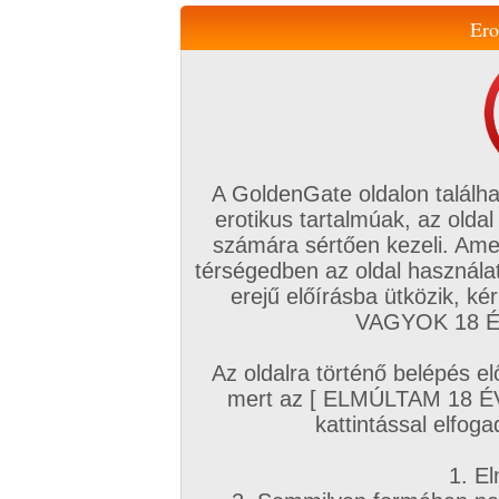
Ero
Váltás a mobil verzióra!
A GoldenGate oldalon találha
erotikus tartalmúak, az oldal
számára sértően kezeli. Ame
térségedben az oldal használat
erejű előírásba ütközik, k
VIP tagság
TV
Filmek
Profi
Magyar amatőrök
Fóru
VAGYOK 18 ÉV
Kapcsolataim
Üzeneteim
Társkereső
Chat!
Az oldalra történő belépés el
Főoldal
/
Magyar amatőrök
/
Képsorozat (Magyar lányok)
/
mert az [ ELMÚLTAM 18 É
Éppen kékben!!
kattintással elfoga
1. El