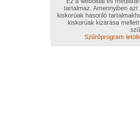
Ez a weboldal és médiatar
tartalmaz. Amennyiben azt
kiskorúak hasonló tartalmakh
/ oldal, Összesen: 10 kép
kiskorúak kizárása mellett
szű
Szűrőprogram letölté
Előző sorozat
Következő sorozat
Véletlenszerű sorozat 
Vissza a sorozatokhoz
Hozzászólás írásához be kell jelentkezn