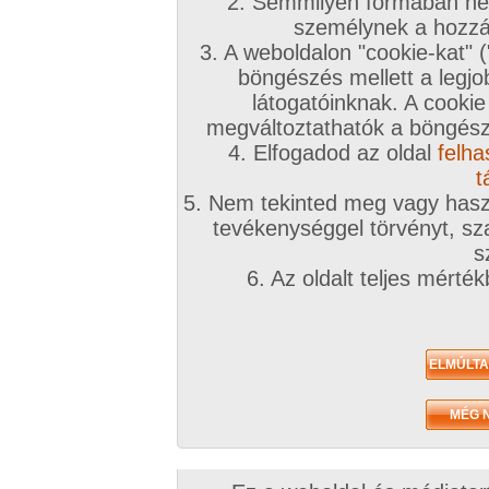
2. Semmilyen formában nem
személynek a hozzáf
3. A weboldalon "cookie-kat" 
böngészés mellett a legjo
látogatóinknak. A cookie
megváltoztathatók a böngésző
4. Elfogadod az oldal
felha
t
5. Nem tekinted meg vagy haszn
tevékenységgel törvényt, sza
s
6. Az oldalt teljes mérté