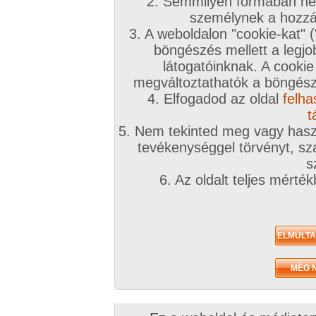
2. Semmilyen formában nem
személynek a hozzáf
3. A weboldalon "cookie-kat" 
böngészés mellett a legjo
látogatóinknak. A cookie
megváltoztathatók a böngésző
4. Elfogadod az oldal
felha
t
5. Nem tekinted meg vagy haszn
tevékenységgel törvényt, sza
s
6. Az oldalt teljes mérté