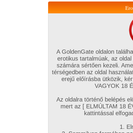
Ero
Váltás a mobil verzióra!
A GoldenGate oldalon találha
erotikus tartalmúak, az oldal
számára sértően kezeli. Ame
térségedben az oldal használat
erejű előírásba ütközik, k
VIP tagság
TV
Filmek
Profi
Magyar amatőrök
Fóru
VAGYOK 18 ÉV
Kapcsolataim
Üzeneteim
Társkereső
Chat!
Az oldalra történő belépés el
Főoldal
/
Magyar amatőrök
/
Képsorozat (Magyar párok)
/
mert az [ ELMÚLTAM 18 É
pirosban
kattintással elfoga
1. El