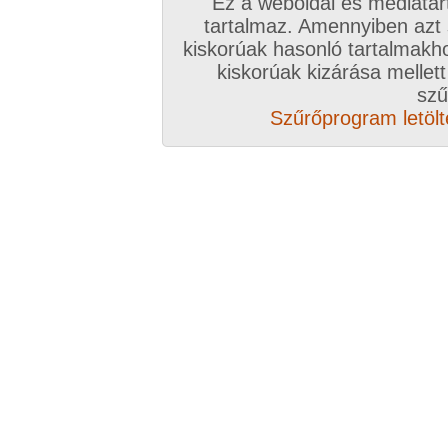
Ez a weboldal és médiatar
tartalmaz. Amennyiben azt
kiskorúak hasonló tartalmakh
/ oldal, Összesen: 20 kép
kiskorúak kizárása mellett
szű
Szűrőprogram letölté
Előző sorozat
Következő sorozat
Véletlenszerű sorozat 
Vissza a sorozatokhoz
Hozzászólás írásához be kell jelentkezn