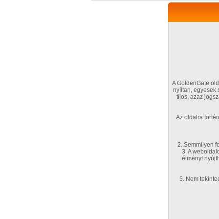
A GoldenGate olda
nyíltan, egyesek
tilos, azaz jog
VIP tagság
TV
Filmek
Profi
Az oldalra tört
Kapcsolataim
Üzene
Főoldal
/
Magyar amatőrök
/
Képsorozat (Barna
2. Semmilyen fo
3. A weboldal
élményt nyújt
5. Nem tekinte