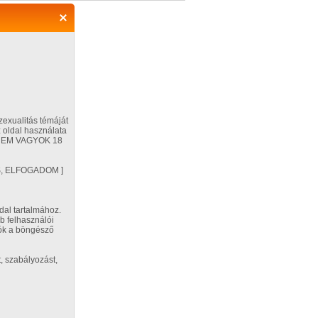
Regisztráció
Belépés
zexualitás témáját
 oldal használata
ÉG NEM VAGYOK 18
Segítség
VES, ELFOGADOM ]
Beállítások
dal tartalmához.
b felhasználói
orozat adatai
tók a böngésző
2009. május 21. 10:43
Feltöltő:
, szabályozást,
MoonSided
Küldj üzenetet!
Kapcsolatra jelölöm
rozat kategóriái:
barna haj
,
hosszú haj
,