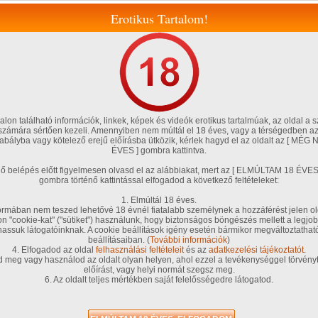
Erotikus Tartalom!
lon található információk, linkek, képek és videók erotikus tartalmúak, az oldal a s
 számára sértően kezeli. Amennyiben nem múltál el 18 éves, vagy a térségedben az
szabályba vagy kötelező erejű előírásba ütközik, kérlek hagyd el az oldalt az [ M
ÉVES ] gombra kattintva.
Magyar amatőrök
Fórum, blog
Tölts fel te is!
Szexshop
énő belépés előtt figyelmesen olvasd el az alábbiakat, mert az [ ELMÚLTAM 18 É
gombra történő kattintással elfogadod a következő feltételeket:
teim
Társkereső
Chat!
Kedvenceim
VIP tagságom
G .Pontjaim
1. Elmúltál 18 éves.
 haj)
rmában nem teszed lehetővé 18 évnél fiatalabb személynek a hozzáférést jelen ol
/
on "cookie-kat" ("sütiket") használunk, hogy biztonságos böngészés mellett a legjob
A s
/ 2 oldal
hassuk látogatóinknak. A cookie beállítások igény esetén bármikor megváltoztatha
beállításaiban. (
További információk
)
4. Elfogadod az oldal
felhasználási feltételeit
és az
adatkezelési tájékoztatót
.
d meg vagy használod az oldalt olyan helyen, ahol ezzel a tevékenységgel törvényt
előírást, vagy helyi normát szegsz meg.
6. Az oldalt teljes mértékben saját felelősségedre látogatod.
A so