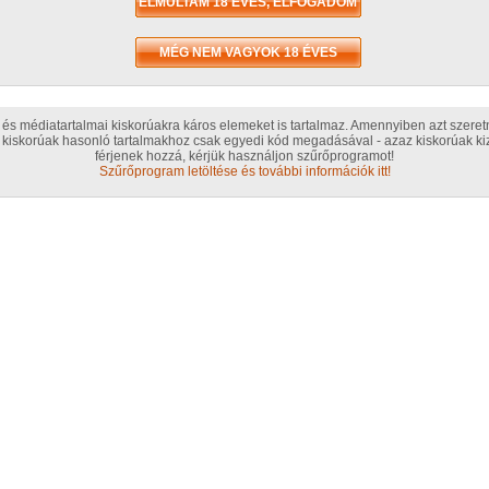
húso
szoft
Ért
és médiatartalmai kiskorúakra káros elemeket is tartalmaz. Amennyiben azt szere
kiskorúak hasonló tartalmakhoz csak egyedi kód megadásával - azaz kiskorúak kiz
Érté
férjenek hozzá, kérjük használjon szűrőprogramot!
Szűrőprogram letöltése és további információk itt!
T
Szak
A b
GG L