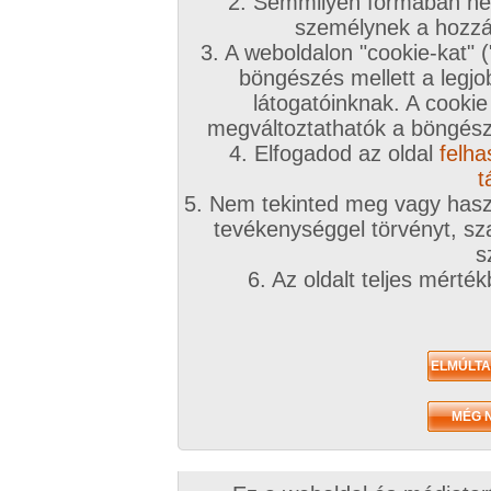
2. Semmilyen formában nem
személynek a hozzáf
3. A weboldalon "cookie-kat" 
böngészés mellett a legjo
látogatóinknak. A cookie
megváltoztathatók a böngésző
4. Elfogadod az oldal
felha
t
5. Nem tekinted meg vagy haszn
tevékenységgel törvényt, sza
s
6. Az oldalt teljes mérté
/ oldal, Összesen: 6 kép
Előző sorozat
Következő sorozat
Véletlenszerű sorozat 