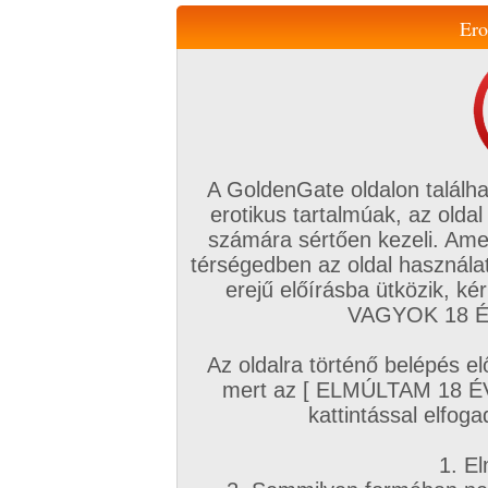
Ero
Váltás a mobil verzióra!
A GoldenGate oldalon találha
erotikus tartalmúak, az oldal
számára sértően kezeli. Ame
térségedben az oldal használat
erejű előírásba ütközik, k
VIP tagság
TV
Filmek
Profi
Magyar amatőrök
Fóru
VAGYOK 18 ÉV
Kapcsolataim
Üzeneteim
Társkereső
Chat!
Az oldalra történő belépés el
Főoldal
/
Magyar amatőrök
/
Képsorozat (Magyar párok)
/
mert az [ ELMÚLTAM 18 É
Újra itt
kattintással elfoga
1. El