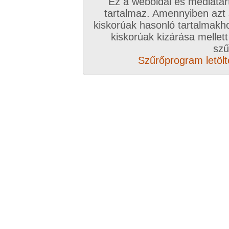
Ez a weboldal és médiatar
tartalmaz. Amennyiben azt
kiskorúak hasonló tartalmakh
kiskorúak kizárása mellett
Vissza a sorozatokhoz
szű
Szűrőprogram letölté
Hozzászólás írásához be kell jelentkezn
Az eddigi hozzászólások
hozzászólás / oldal
voluman