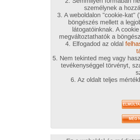
2. Semmilyen formában nem
R
személynek a hozzáf
3. A weboldalon "cookie-kat" 
böngészés mellett a legjo
látogatóinknak. A cookie
megváltoztathatók a böngésző
A sorozat kategóriái:
magyar fiúk
,
fiúk
Képek száma:
10
Értékelés:
3.12/5 (17db)
4. Elfogadod az oldal
felha
t
5. Nem tekinted meg vagy haszn
tevékenységgel törvényt, sza
s
N
6. Az oldalt teljes mérté
p
i
A sorozat kategóriái:
magyar fiúk
,
fiúk
Képek száma:
11
Értékelés:
3/5 (20db)