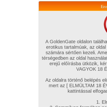
Ero
Váltás a mobil verzióra!
A GoldenGate oldalon találha
erotikus tartalmúak, az oldal
számára sértően kezeli. Ame
térségedben az oldal használat
erejű előírásba ütközik, k
VIP tagság
TV
Filmek
Profi
Magyar amatőrök
Fóru
VAGYOK 18 ÉV
Kapcsolataim
Üzeneteim
Társkereső
Chat!
Az oldalra történő belépés el
Főoldal
/
Magyar amatőrök
/
Képsorozat (Magyar fiúk)
mert az [ ELMÚLTAM 18 É
Magyar fiúk
kattintással elfoga
1. El
R