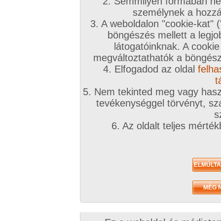
2. Semmilyen formában nem
t
személynek a hozzáf
f
3. A weboldalon "cookie-kat" 
böngészés mellett a legjo
látogatóinknak. A cookie
megváltoztathatók a böngésző
A sorozat kategóriái:
magyar lányok
,
nagy mell
,
vibrátoros
,
lányok
,
puncis/
Képek száma:
10
Értékelés:
4.52/5 (454db)
4. Elfogadod az oldal
felha
t
5. Nem tekinted meg vagy haszn
tevékenységgel törvényt, sza
s
E
6. Az oldalt teljes mérté
f
h
A sorozat kategóriái:
magyar lányok
,
szőrös pina
,
harisnyás
,
fehérneműs
,
l
Képek száma:
10
Értékelés:
4.71/5 (659db)