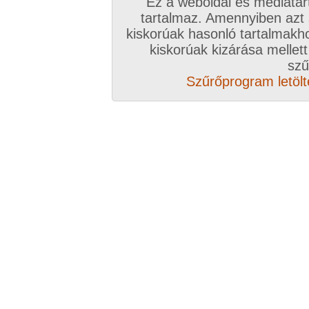
Ez a weboldal és médiatar
tartalmaz. Amennyiben azt
kiskorúak hasonló tartalmakh
kiskorúak kizárása mellett
szű
Szűrőprogram letölté