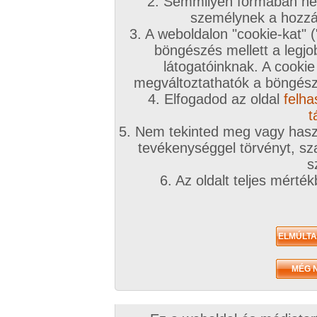
2. Semmilyen formában nem
2022. július 24.
2021. november 14.
2008. augusztus
személynek a hozzáf
3. A weboldalon "cookie-kat" 
böngészés mellett a legjo
látogatóinknak. A cookie
megváltoztathatók a böngésző
4. Elfogadod az oldal
felha
Barinős délután
Leszbi pultoslányok
Esmeralda 1. soroz
191 kép
240 kép
214 kép
t
5. Nem tekinted meg vagy haszn
tevékenységgel törvényt, sza
s
6. Az oldalt teljes mérté