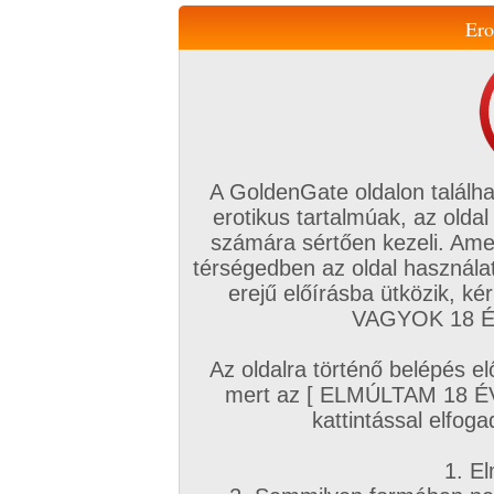
Ero
Váltás a mobil verzióra!
A GoldenGate oldalon találha
erotikus tartalmúak, az oldal
számára sértően kezeli. Ame
térségedben az oldal használat
erejű előírásba ütközik, k
VIP tagság
TV
Filmek
Profi
Magyar amatőrök
Fóru
VAGYOK 18 ÉV
Kapcsolataim
Üzeneteim
Társkereső
Chat!
Az oldalra történő belépés el
Főoldal
/
Mufftár
/
mert az [ ELMÚLTAM 18 É
Esmeralda
kattintással elfoga
1. El
Profi sorozatok