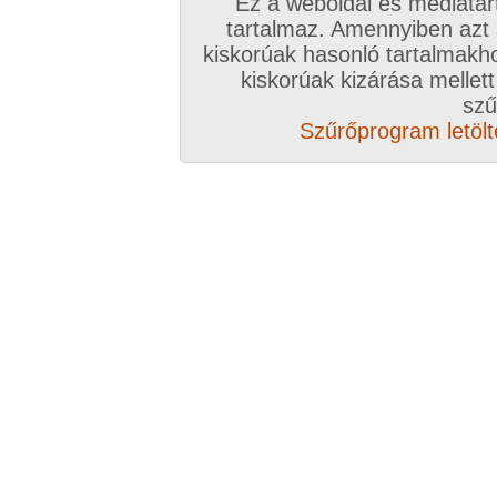
Ez a weboldal és médiatar
tartalmaz. Amennyiben azt
kiskorúak hasonló tartalmakh
kiskorúak kizárása mellett
szű
Szűrőprogram letölté