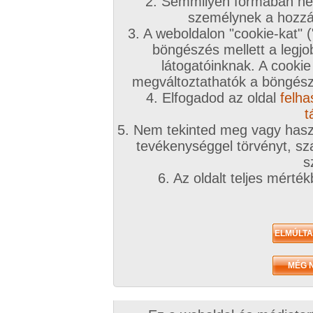
2. Semmilyen formában nem
2019. szeptember 26.
személynek a hozzáf
3. A weboldalon "cookie-kat" 
böngészés mellett a legjo
látogatóinknak. A cookie
megváltoztathatók a böngésző
4. Elfogadod az oldal
felha
Hamvas magyar barack
104 kép
t
5. Nem tekinted meg vagy haszn
tevékenységgel törvényt, sza
s
6. Az oldalt teljes mérté