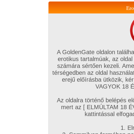
Ero
Váltás a mobil verzióra!
A GoldenGate oldalon találha
erotikus tartalmúak, az oldal
számára sértően kezeli. Ame
térségedben az oldal használat
erejű előírásba ütközik, k
VIP tagság
TV
Filmek
Profi
Magyar amatőrök
Fóru
VAGYOK 18 ÉV
Kapcsolataim
Üzeneteim
Társkereső
Chat!
Az oldalra történő belépés el
Főoldal
/
Mufftár
/
mert az [ ELMÚLTAM 18 É
Kary
kattintással elfoga
1. El
Profi sorozatok