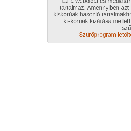
Ez a weboldal és médiatar
tartalmaz. Amennyiben azt
kiskorúak hasonló tartalmakh
kiskorúak kizárása mellett
szű
Szűrőprogram letölté