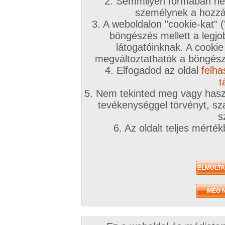
2. Semmilyen formában nem
2005. június 21.
személynek a hozzáf
3. A weboldalon "cookie-kat" 
böngészés mellett a legjo
látogatóinknak. A cookie
megváltoztathatók a böngésző
4. Elfogadod az oldal
felha
(tini) Erica 1. sorozata
76 kép
t
5. Nem tekinted meg vagy haszn
tevékenységgel törvényt, sza
s
6. Az oldalt teljes mérté