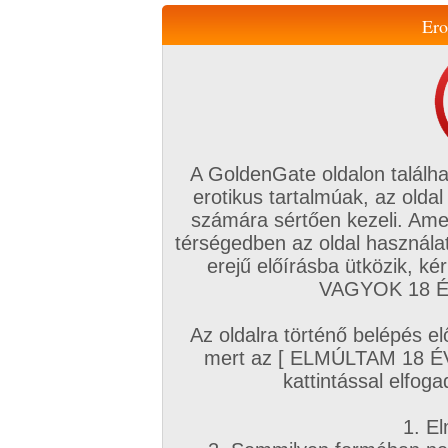
Ero
Váltás a mobil verzióra!
A GoldenGate oldalon találha
erotikus tartalmúak, az oldal
számára sértően kezeli. Ame
térségedben az oldal használat
erejű előírásba ütközik, k
VIP tagság
TV
Filmek
Profi
Magyar amatőrök
Fóru
VAGYOK 18 ÉV
Kapcsolataim
Üzeneteim
Társkereső
Chat!
Az oldalra történő belépés el
Főoldal
/
Mufftár
/
mert az [ ELMÚLTAM 18 É
(tini) Erica
kattintással elfoga
1. El
Profi sorozatok