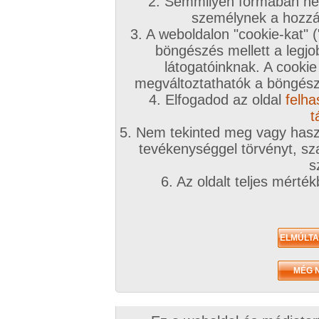
2. Semmilyen formában nem
személynek a hozzáf
3. A weboldalon "cookie-kat" 
böngészés mellett a legjo
látogatóinknak. A cookie
megváltoztathatók a böngésző
4. Elfogadod az oldal
felha
t
5. Nem tekinted meg vagy haszn
tevékenységgel törvényt, sza
s
6. Az oldalt teljes mérté