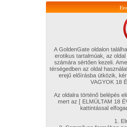
Ero
Váltás a mobil verzióra!
A GoldenGate oldalon találha
erotikus tartalmúak, az oldal
számára sértően kezeli. Ame
térségedben az oldal használat
erejű előírásba ütközik, k
VIP tagság
TV
Filmek
Profi
Magyar amatőrök
Fóru
VAGYOK 18 ÉV
Kapcsolataim
Üzeneteim
Társkereső
Chat!
Az oldalra történő belépés el
Főoldal
/
Goldengate TV
/
Hardcore
/
mert az [ ELMÚLTAM 18 É
Nagyseggű csoki csaj kúrása
kattintással elfoga
1. El