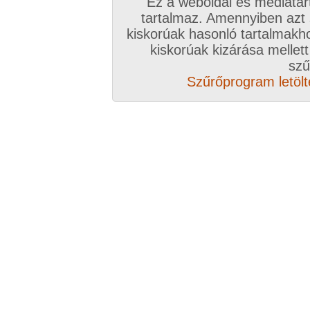
Ez a weboldal és médiatar
tartalmaz. Amennyiben azt
kiskorúak hasonló tartalmakh
kiskorúak kizárása mellett
szű
Szűrőprogram letölté
Elöző videó
Következő videó
Véletlenszerű videó aj
Vissza a videókhoz
Mások ezeket nézik
A kísérlet
21:05 perc
2012. augusztus 05.