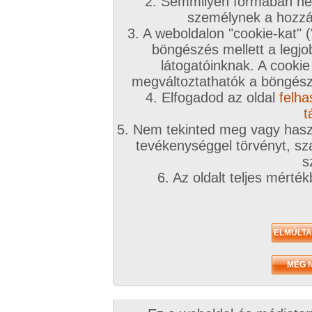
2. Semmilyen formában nem
személynek a hozzáf
3. A weboldalon "cookie-kat" 
böngészés mellett a legjo
látogatóinknak. A cookie
megváltoztathatók a böngésző
4. Elfogadod az oldal
felha
t
5. Nem tekinted meg vagy haszn
tevékenységgel törvényt, sza
s
6. Az oldalt teljes mérté