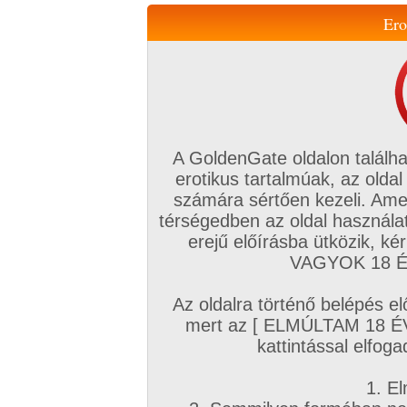
Ero
Váltás a mobil verzióra!
A GoldenGate oldalon találha
erotikus tartalmúak, az oldal
számára sértően kezeli. Ame
térségedben az oldal használat
erejű előírásba ütközik, k
VIP tagság
TV
Filmek
Profi
Magyar amatőrök
Fóru
VAGYOK 18 ÉV
Kapcsolataim
Üzeneteim
Társkereső
Chat!
Az oldalra történő belépés el
Főoldal
/
Goldengate TV
/
Hardcore
/
mert az [ ELMÚLTAM 18 É
Munka utáni lazítás
kattintással elfoga
1. El