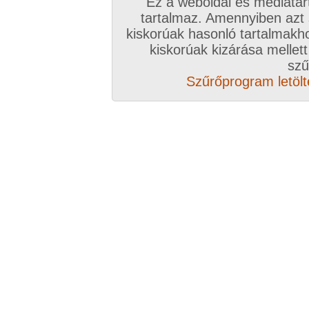
Ez a weboldal és médiatar
tartalmaz. Amennyiben azt
kiskorúak hasonló tartalmakh
kiskorúak kizárása mellett
Elöző videó
Következő videó
Véletlenszerű videó aj
szű
Szűrőprogram letölté
Vissza a videókhoz
Mások ezeket nézik
Kefélés a medence partján
27:09 perc
2008. augusz