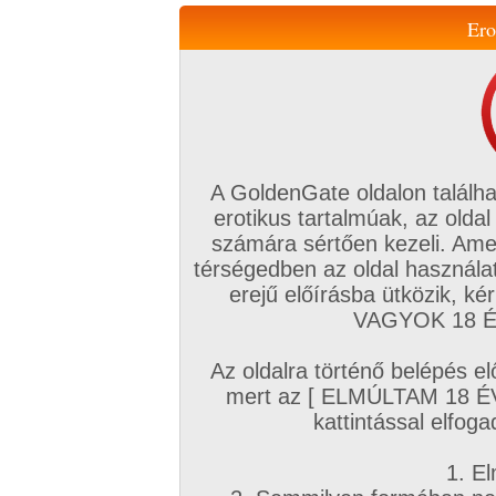
Ero
Váltás a mobil verzióra!
A GoldenGate oldalon találha
erotikus tartalmúak, az oldal
számára sértően kezeli. Ame
térségedben az oldal használat
erejű előírásba ütközik, k
VIP tagság
TV
Filmek
Profi
Magyar amatőrök
Fóru
VAGYOK 18 ÉV
Kapcsolataim
Üzeneteim
Társkereső
Chat!
Az oldalra történő belépés el
Főoldal
/
Goldengate TV
/
Hardcore
/
mert az [ ELMÚLTAM 18 É
Olvasónk fekete faszt kért - és kapott :)
kattintással elfoga
1. El