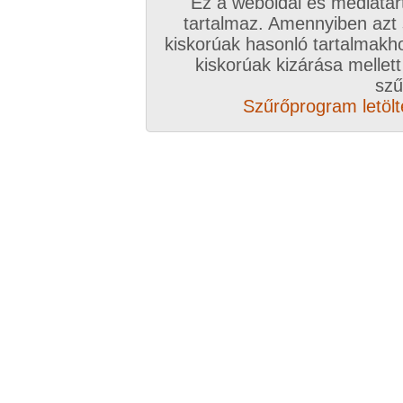
Ez a weboldal és médiatar
tartalmaz. Amennyiben azt
kiskorúak hasonló tartalmakh
kiskorúak kizárása mellett
szű
Szűrőprogram letölté
Elöző videó
Következő videó
Véletlenszerű videó aj
Vissza a videókhoz
Mások ezeket nézik
Szopatás a háztetőn 3.
27:37 perc
2009. április 04.