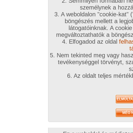
2. Semmilyen formában nem
személynek a hozzáf
3. A weboldalon "cookie-kat" 
böngészés mellett a legjo
látogatóinknak. A cookie
megváltoztathatók a böngésző
4. Elfogadod az oldal
felha
t
5. Nem tekinted meg vagy haszn
tevékenységgel törvényt, sza
s
6. Az oldalt teljes mérté