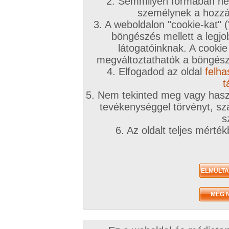
2. Semmilyen formában nem
személynek a hozzáf
3. A weboldalon "cookie-kat" 
böngészés mellett a legjo
látogatóinknak. A cookie
megváltoztathatók a böngésző
4. Elfogadod az oldal
felha
t
5. Nem tekinted meg vagy haszn
tevékenységgel törvényt, sza
s
6. Az oldalt teljes mérté