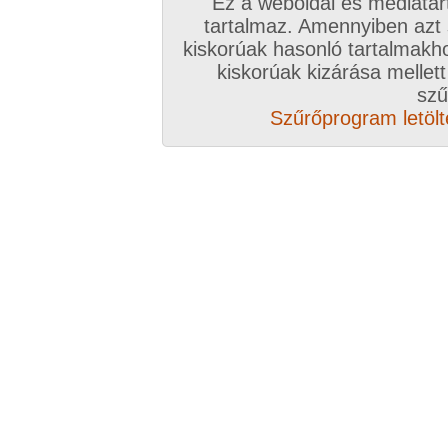
Ez a weboldal és médiatar
tartalmaz. Amennyiben azt
kiskorúak hasonló tartalmakh
kiskorúak kizárása mellett
szű
Szűrőprogram letölté
Elöző videó
Következő videó
Véletlenszerű videó aj
Vissza a videókhoz
Mások ezeket nézik
Orvos beteg viszony
28:25 perc
2022. augusztus 14.