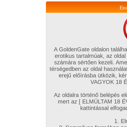
Ero
Váltás a mobil verzióra!
A GoldenGate oldalon találha
erotikus tartalmúak, az oldal
számára sértően kezeli. Ame
térségedben az oldal használat
erejű előírásba ütközik, k
VIP tagság
TV
Filmek
Profi
Magyar amatőrök
Fóru
VAGYOK 18 ÉV
Kapcsolataim
Üzeneteim
Társkereső
Chat!
Az oldalra történő belépés el
Főoldal
/
Goldengate TV
/
Hardcore
/
mert az [ ELMÚLTAM 18 É
Csoportban az igazi
kattintással elfoga
1. El