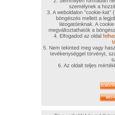
2. Semmilyen formában nem
személynek a hozzáf
3. A weboldalon "cookie-kat" 
böngészés mellett a legjo
látogatóinknak. A cookie
megváltoztathatók a böngésző
4. Elfogadod az oldal
felha
t
5. Nem tekinted meg vagy haszn
tevékenységgel törvényt, sza
s
6. Az oldalt teljes mérté
Zavaróak a reklámok? Folyamato
Azonnal VIP taggá válhatsz