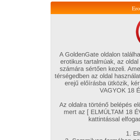
Ero
Váltás a mobil verzióra!
A GoldenGate oldalon találha
erotikus tartalmúak, az oldal
számára sértően kezeli. Ame
térségedben az oldal használat
erejű előírásba ütközik, k
VIP tagság
TV
Filmek
Profi
Magyar amatőrök
Fóru
VAGYOK 18 ÉV
Kapcsolataim
Üzeneteim
Társkereső
Chat!
Az oldalra történő belépés el
Főoldal
/
Magyar amatőrök
/
Videó (Magyar lányok)
/
mert az [ ELMÚLTAM 18 É
Víz alatt
kattintással elfoga
1. El