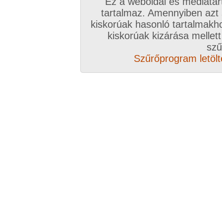
Ez a weboldal és médiatar
Válassz csomagot, kattints
tartalmaz. Amennyiben azt
kiskorúak hasonló tartalmakh
A VIP további előnyeiről ide kattintv
kiskorúak kizárása mellett
szű
VIP tagságoddal biztosítod az oldal műk
Szűrőprogram letölté
anyagok ingyenes kiszolgálását, k
Rövid ez a videó? Hiányzik a vége, vagy
A Goldengate TV-ben
több, mint 2760
DVD
azonnal lejátszható, 20-50 perces videókból 
melyek VIP tagságival korlátlanul nézhetőek!
rengeteg további prémium szolgáltatást érhe
ezer
eredeti, nagy felbontású amatőr és pro
képernyős diavetítés és még sok m
Több, mint 2760 darab komplett, minőség
hez klikk ide!