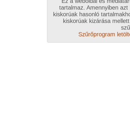
Ez a weboldal és médiatar
Válassz csomagot, kattints
tartalmaz. Amennyiben azt
kiskorúak hasonló tartalmakh
A VIP további előnyeiről ide kattintv
kiskorúak kizárása mellett
szű
VIP tagságoddal biztosítod az oldal műk
Szűrőprogram letölté
anyagok ingyenes kiszolgálását, k
Rövid ez a videó? Hiányzik a vége, vagy
A Goldengate TV-ben
több, mint 2760
DVD
azonnal lejátszható, 20-50 perces videókból 
melyek VIP tagságival korlátlanul nézhetőek!
rengeteg további prémium szolgáltatást érhe
ezer
eredeti, nagy felbontású amatőr és pro
képernyős diavetítés és még sok m
Több, mint 2760 darab komplett, minőség
hez klikk ide!