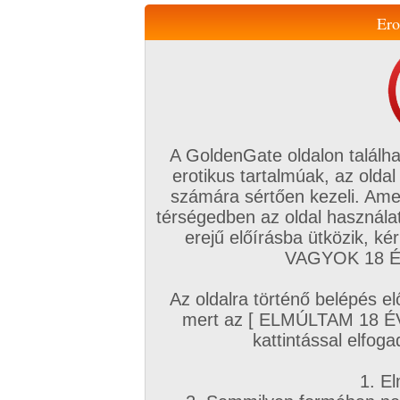
Ero
Váltás a mobil verzióra!
A GoldenGate oldalon találha
erotikus tartalmúak, az oldal
számára sértően kezeli. Ame
térségedben az oldal használat
erejű előírásba ütközik, k
VIP tagság
TV
Filmek
Profi
Magyar amatőrök
Fóru
VAGYOK 18 ÉV
Kapcsolataim
Üzeneteim
Társkereső
Chat!
Az oldalra történő belépés el
Főoldal
/
Magyar amatőrök
/
Videó (Magyar lányok)
/
mert az [ ELMÚLTAM 18 É
kattintással elfoga
1. El