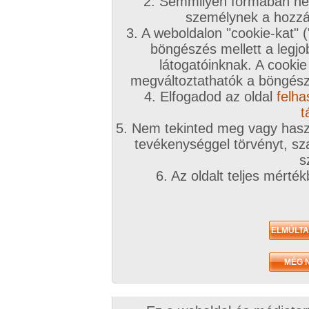
2. Semmilyen formában nem
személynek a hozzáf
3. A weboldalon "cookie-kat" 
böngészés mellett a legjo
látogatóinknak. A cookie
megváltoztathatók a böngésző
4. Elfogadod az oldal
felha
t
5. Nem tekinted meg vagy haszn
tevékenységgel törvényt, sza
s
6. Az oldalt teljes mérté
Zavaróak a reklámok? Folyamato
Azonnal VIP taggá válhatsz