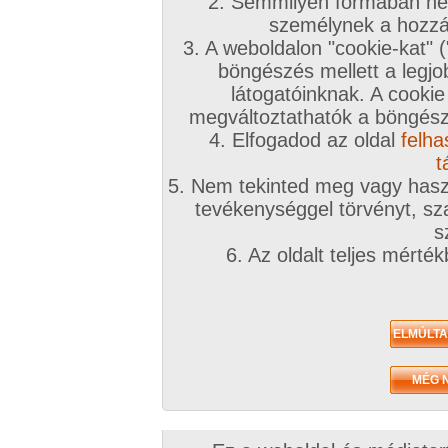
2. Semmilyen formában nem
személynek a hozzáf
3. A weboldalon "cookie-kat" 
böngészés mellett a legjo
látogatóinknak. A cookie
megváltoztathatók a böngésző
4. Elfogadod az oldal
felha
t
5. Nem tekinted meg vagy haszn
tevékenységgel törvényt, sza
s
6. Az oldalt teljes mérté