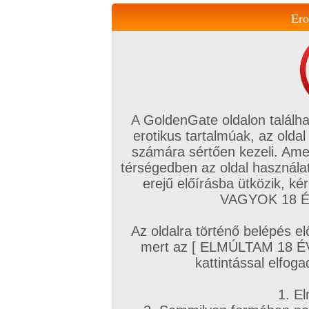
Ero
Váltás a mobil verzióra!
A GoldenGate oldalon találha
erotikus tartalmúak, az oldal
számára sértően kezeli. Ame
térségedben az oldal használat
erejű előírásba ütközik, k
VIP tagság
TV
Filmek
Profi
Magyar amatőrök
Fóru
VAGYOK 18 ÉV
Kapcsolataim
Üzeneteim
Társkereső
Chat!
Az oldalra történő belépés el
Főoldal
/
Magyar amatőrök
/
Videó (Magyar lányok)
/
mert az [ ELMÚLTAM 18 É
Popsiba.....
kattintással elfoga
1. El