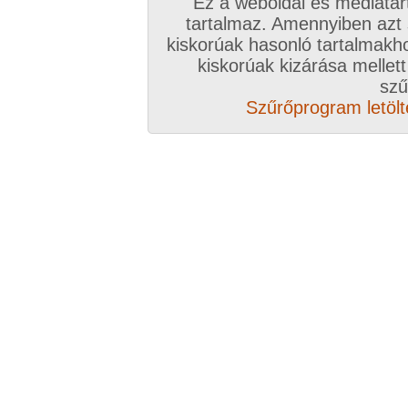
Ez a weboldal és médiatar
A VIP további előnyeiről ide kattintv
tartalmaz. Amennyiben azt
kiskorúak hasonló tartalmakh
VIP tagságoddal biztosítod az oldal műk
kiskorúak kizárása mellett
anyagok ingyenes kiszolgálását, k
szű
Szűrőprogram letölté
Rövid ez a videó? Hiányzik a vége, vagy
A Goldengate TV-ben
több, mint 2760
DVD
azonnal lejátszható, 20-50 perces videókból 
melyek VIP tagságival korlátlanul nézhetőek!
rengeteg további prémium szolgáltatást érhe
ezer
eredeti, nagy felbontású amatőr és pro
képernyős diavetítés és még sok m
Több, mint 2760 darab komplett, minőség
hez klikk ide!