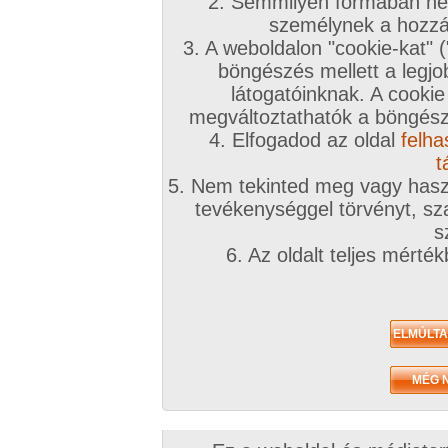
2. Semmilyen formában nem
személynek a hozzáf
3. A weboldalon "cookie-kat" 
böngészés mellett a legjo
látogatóinknak. A cookie
megváltoztathatók a böngésző
4. Elfogadod az oldal
felha
t
5. Nem tekinted meg vagy haszn
tevékenységgel törvényt, sza
s
6. Az oldalt teljes mérté
Zavaróak a reklámok? Folyamato
Azonnal VIP taggá válhatsz
Válassz csomagot, kattints