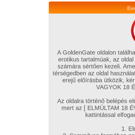
Ero
Váltás a mobil verzióra!
A GoldenGate oldalon találha
erotikus tartalmúak, az oldal
számára sértően kezeli. Ame
térségedben az oldal használat
erejű előírásba ütközik, k
VIP tagság
TV
Filmek
Profi
Magyar amatőrök
Fóru
VAGYOK 18 ÉV
Kapcsolataim
Üzeneteim
Társkereső
Chat!
Az oldalra történő belépés el
Főoldal
/
Magyar amatőrök
/
Videó (Magyar párok)
/
mert az [ ELMÚLTAM 18 É
Talp dugás / Footjob / Lábszex!
kattintással elfoga
1. El