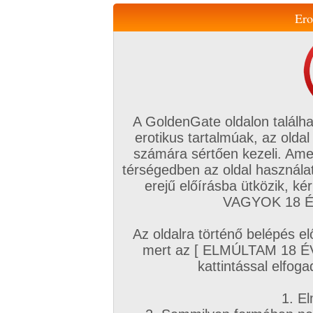
Ero
Váltás a mobil verzióra!
A GoldenGate oldalon találha
erotikus tartalmúak, az oldal
számára sértően kezeli. Ame
térségedben az oldal használat
erejű előírásba ütközik, k
VIP tagság
TV
Filmek
Profi
Magyar amatőrök
Fóru
VAGYOK 18 ÉV
Kapcsolataim
Üzeneteim
Társkereső
Chat!
Az oldalra történő belépés el
Főoldal
/
Magyar amatőrök
/
Videó (Magyar párok)
/
mert az [ ELMÚLTAM 18 É
Amikor azt kapom, amire igazán vágyom!
kattintással elfoga
1. El