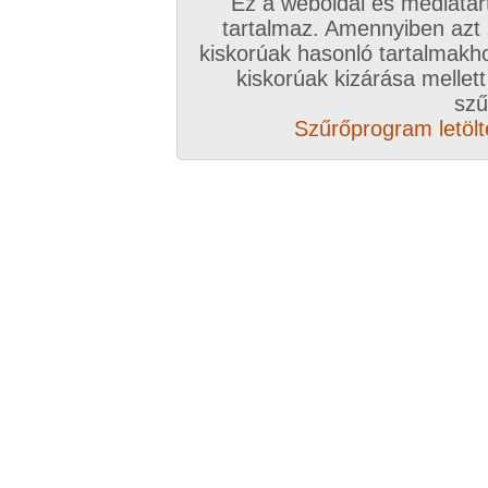
Ez a weboldal és médiatar
tartalmaz. Amennyiben azt
kiskorúak hasonló tartalmakh
kiskorúak kizárása mellett
szű
Szűrőprogram letölté