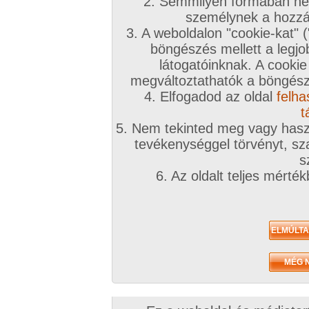
2. Semmilyen formában nem
személynek a hozzáf
3. A weboldalon "cookie-kat" 
böngészés mellett a legjo
látogatóinknak. A cookie
megváltoztathatók a böngésző
4. Elfogadod az oldal
felha
t
5. Nem tekinted meg vagy haszn
tevékenységgel törvényt, sza
s
6. Az oldalt teljes mérté