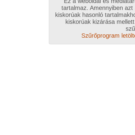
Ez a weboldal és médiatar
hez klikk ide!
tartalmaz. Amennyiben azt
kiskorúak hasonló tartalmakh
kiskorúak kizárása mellett
Elöző videó
Következő videó
Véletlenszerű videó aj
szű
Szűrőprogram letölté
Vissza a videókhoz
Hozzászólás írásához be kell jelentkezn
Az eddigi hozzászólások