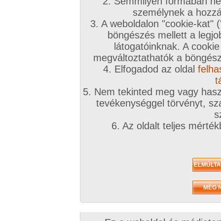
2. Semmilyen formában nem
k
személynek a hozzáf
3. A weboldalon "cookie-kat" 
böngészés mellett a legjo
látogatóinknak. A cookie
megváltoztathatók a böngésző
A sorozat kategóriái:
magyar lányok
,
lányok
,
szoft
Képek száma:
10
Értékelés:
4.53/5 (451db)
4. Elfogadod az oldal
felha
t
5. Nem tekinted meg vagy haszn
tevékenységgel törvényt, sza
s
N
6. Az oldalt teljes mérté
k
s
n
t
A sorozat kategóriái:
magyar lányok
,
lányok
,
szoft
Képek száma:
13
Értékelés:
4.43/5 (399db)