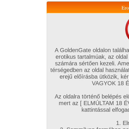
Ero
Váltás a mobil verzióra!
A GoldenGate oldalon találha
erotikus tartalmúak, az oldal
számára sértően kezeli. Ame
térségedben az oldal használat
erejű előírásba ütközik, k
VIP tagság
TV
Filmek
Profi
Magyar amatőrök
Fóru
VAGYOK 18 ÉV
Kapcsolataim
Üzeneteim
Társkereső
Chat!
Az oldalra történő belépés el
Főoldal
/
Amatőr mufftár
/
Kodakjoe
/
mert az [ ELMÚLTAM 18 É
Amatőr sorozatok
kattintással elfoga
1. El
H