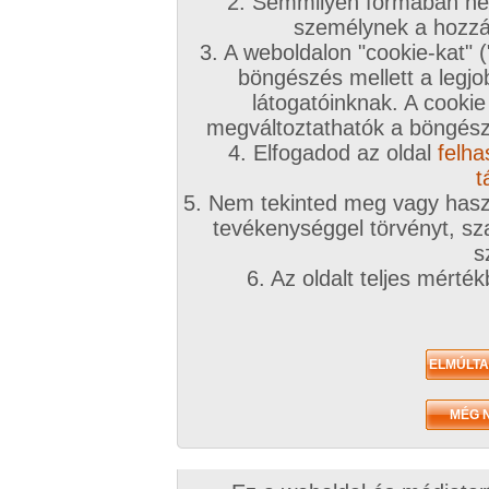
2. Semmilyen formában nem
M
személynek a hozzáf
3. A weboldalon "cookie-kat" 
böngészés mellett a legjo
látogatóinknak. A cookie
megváltoztathatók a böngésző
A sorozat kategóriái:
barna haj
,
hosszú haj
,
denevér punci
,
kopasz pina
,
UK
szabadban-természetben
,
piercinges
4. Elfogadod az oldal
felha
Képek száma:
11
Értékelés:
4.74/5 (758db)
t
5. Nem tekinted meg vagy haszn
tevékenységgel törvényt, sza
s
6. Az oldalt teljes mérté
M
A sorozat kategóriái:
barna haj
,
hosszú haj
,
húsos punci
,
kopasz pina
,
UK/
természetben
Képek száma:
15
Értékelés:
4.57/5 (339db)