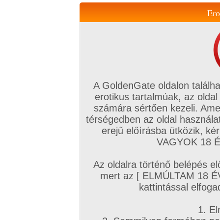
Ero
Váltás a mobil verzióra!
A GoldenGate oldalon találha
erotikus tartalmúak, az oldal
számára sértően kezeli. Ame
térségedben az oldal használat
erejű előírásba ütközik, k
VIP tagság
TV
Filmek
Profi
Magyar amatőrök
Fóru
VAGYOK 18 ÉV
Kapcsolataim
Üzeneteim
Társkereső
Chat!
Az oldalra történő belépés el
Főoldal
/
Amatőr mufftár
/
MoonSided
/
mert az [ ELMÚLTAM 18 É
Amatőr sorozatok
kattintással elfoga
1. El