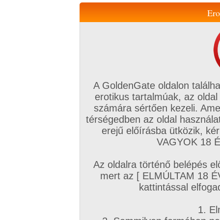
Ero
Váltás a mobil verzióra!
A GoldenGate oldalon találha
erotikus tartalmúak, az oldal
számára sértően kezeli. Ame
térségedben az oldal használat
erejű előírásba ütközik, k
VIP tagság
TV
Filmek
Profi
Magyar amatőrök
Fóru
VAGYOK 18 ÉV
Kapcsolataim
Üzeneteim
Társkereső
Chat!
Az oldalra történő belépés el
Főoldal
/
Fórum
/
Társkeresés
/
mert az [ ELMÚLTAM 18 É
Autós, Szabadban szexhez partnereket
kattintással elfoga
Hozzászólás írásához be kell jelentkezn
1. El