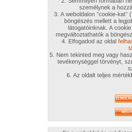
A téma leírása
2. Semmilyen formában nem
személynek a hozzáf
Holdvilágnál tali egy erdő szélén...
3. A weboldalon "cookie-kat" 
böngészés mellett a legjo
INGYENES TÁRSKERESŐHÖZ KLIKK IDE!
látogatóinknak. A cookie
megváltoztathatók a böngésző
Társkeresőnkben mindenki megtalálja, akit keres
4. Elfogadod az oldal
felha
töltsd ki az adatlapod!
t
5. Nem tekinted meg vagy haszn
A továbbiakban a fórumtémákat erre a célra ne
tevékenységgel törvényt, sza
hatékonynak!
s
6. Az oldalt teljes mérté
!!! Figyelem !!!
Európai uniós és magyar jogren
ütköző társkeresések észrevételtől, bejelentés 
számíthatóan a legrövidebb időn belül eltávolítá
kiemelve:
Animál
és
Családi
. Joghatósági ellen
témában kereső felhasználók
feljelentésre, il
következményre számíthatnak
(joghatósági e
néha szúrópróbaszerűen nézegeti a fórumokat)