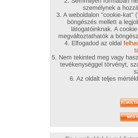
A téma leírása
2. Semmilyen formában nem
személynek a hozzáf
Holdvilágnál tali egy erdő szélén...
3. A weboldalon "cookie-kat" 
böngészés mellett a legjo
INGYENES TÁRSKERESŐHÖZ KLIKK IDE!
látogatóinknak. A cookie
megváltoztathatók a böngésző
Társkeresőnkben mindenki megtalálja, akit keres
4. Elfogadod az oldal
felha
töltsd ki az adatlapod!
t
5. Nem tekinted meg vagy haszn
A továbbiakban a fórumtémákat erre a célra ne
tevékenységgel törvényt, sza
hatékonynak!
s
6. Az oldalt teljes mérté
!!! Figyelem !!!
Európai uniós és magyar jogren
ütköző társkeresések észrevételtől, bejelentés 
számíthatóan a legrövidebb időn belül eltávolítá
kiemelve:
Animál
és
Családi
. Joghatósági ellen
témában kereső felhasználók
feljelentésre, il
következményre számíthatnak
(joghatósági e
néha szúrópróbaszerűen nézegeti a fórumokat)