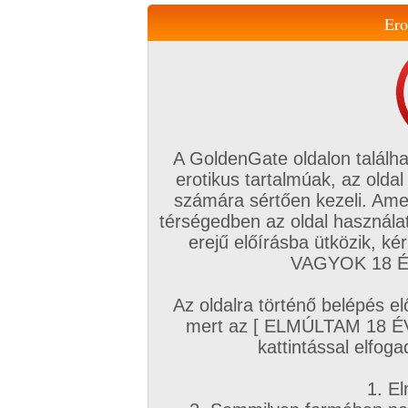
Ero
Váltás a mobil verzióra!
A GoldenGate oldalon találha
erotikus tartalmúak, az oldal
számára sértően kezeli. Ame
térségedben az oldal használat
erejű előírásba ütközik, k
VIP tagság
TV
Filmek
Profi
Magyar amatőrök
Fóru
VAGYOK 18 ÉV
Kapcsolataim
Üzeneteim
Társkereső
Chat!
Az oldalra történő belépés el
Főoldal
/
Fórum
/
Társkeresés
/
mert az [ ELMÚLTAM 18 É
Autós, Szabadban szexhez partnereket
kattintással elfoga
Hozzászólás írásához be kell jelentkezn
1. El