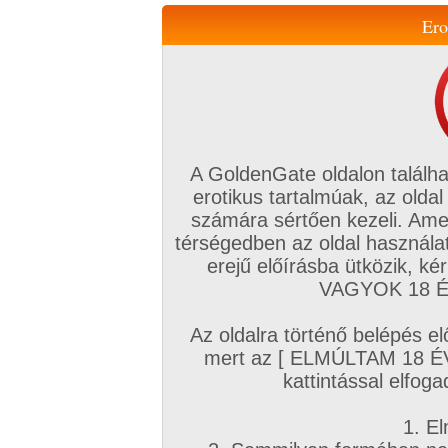
Ero
Váltás a mobil verzióra!
A GoldenGate oldalon találha
erotikus tartalmúak, az oldal
számára sértően kezeli. Ame
térségedben az oldal használat
erejű előírásba ütközik, k
VIP tagság
TV
Filmek
Profi
Magyar amatőrök
Fóru
VAGYOK 18 ÉV
Kapcsolataim
Üzeneteim
Társkereső
Chat!
Az oldalra történő belépés el
Főoldal
/
Fórum
/
Társkeresés
/
mert az [ ELMÚLTAM 18 É
Autós, Szabadban szexhez partnereket
kattintással elfoga
Hozzászólás írásához be kell jelentkezn
1. El