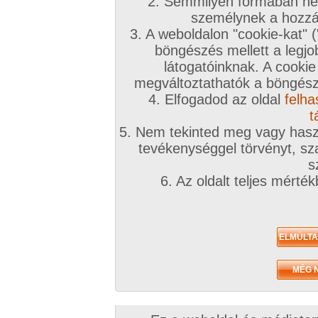
A téma leírása
2. Semmilyen formában nem
személynek a hozzáf
Holdvilágnál tali egy erdő szélén...
3. A weboldalon "cookie-kat" 
böngészés mellett a legjo
INGYENES TÁRSKERESŐHÖZ KLIKK IDE!
látogatóinknak. A cookie
megváltoztathatók a böngésző
Társkeresőnkben mindenki megtalálja, akit keres
4. Elfogadod az oldal
felha
töltsd ki az adatlapod!
t
5. Nem tekinted meg vagy haszn
A továbbiakban a fórumtémákat erre a célra ne
tevékenységgel törvényt, sza
hatékonynak!
s
6. Az oldalt teljes mérté
!!! Figyelem !!!
Európai uniós és magyar jogren
ütköző társkeresések észrevételtől, bejelentés 
számíthatóan a legrövidebb időn belül eltávolítá
kiemelve:
Animál
és
Családi
. Joghatósági ellen
témában kereső felhasználók
feljelentésre, il
következményre számíthatnak
(joghatósági e
néha szúrópróbaszerűen nézegeti a fórumokat)