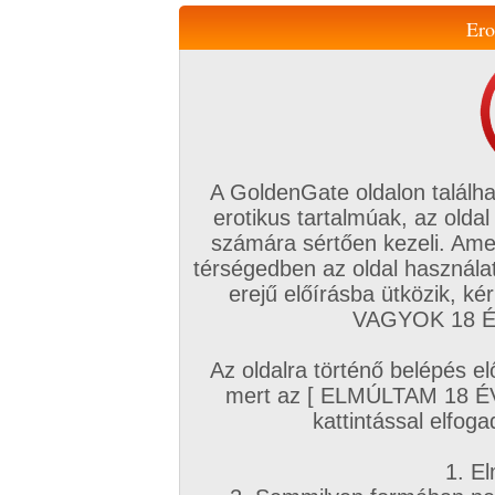
Ero
Váltás a mobil verzióra!
A GoldenGate oldalon találha
erotikus tartalmúak, az oldal
számára sértően kezeli. Ame
térségedben az oldal használat
erejű előírásba ütközik, k
VIP tagság
TV
Filmek
Profi
Magyar amatőrök
Fóru
VAGYOK 18 ÉV
Kapcsolataim
Üzeneteim
Társkereső
Chat!
Az oldalra történő belépés el
Főoldal
/
Fórum
/
Társkeresés
/
mert az [ ELMÚLTAM 18 É
Autós, Szabadban szexhez partnereket
kattintással elfoga
Hozzászólás írásához be kell jelentkezn
1. El