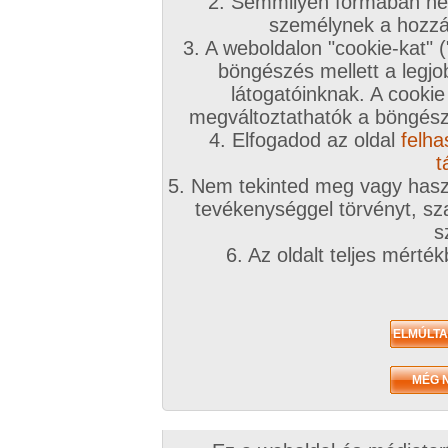
A téma leírása
2. Semmilyen formában nem
személynek a hozzáf
Holdvilágnál tali egy erdő szélén...
3. A weboldalon "cookie-kat" 
böngészés mellett a legjo
INGYENES TÁRSKERESŐHÖZ KLIKK IDE!
látogatóinknak. A cookie
megváltoztathatók a böngésző
Társkeresőnkben mindenki megtalálja, akit keres
4. Elfogadod az oldal
felha
töltsd ki az adatlapod!
t
5. Nem tekinted meg vagy haszn
A továbbiakban a fórumtémákat erre a célra ne
tevékenységgel törvényt, sza
hatékonynak!
s
6. Az oldalt teljes mérté
!!! Figyelem !!!
Európai uniós és magyar jogren
ütköző társkeresések észrevételtől, bejelentés 
számíthatóan a legrövidebb időn belül eltávolítá
kiemelve:
Animál
és
Családi
. Joghatósági ellen
témában kereső felhasználók
feljelentésre, il
következményre számíthatnak
(joghatósági e
néha szúrópróbaszerűen nézegeti a fórumokat)