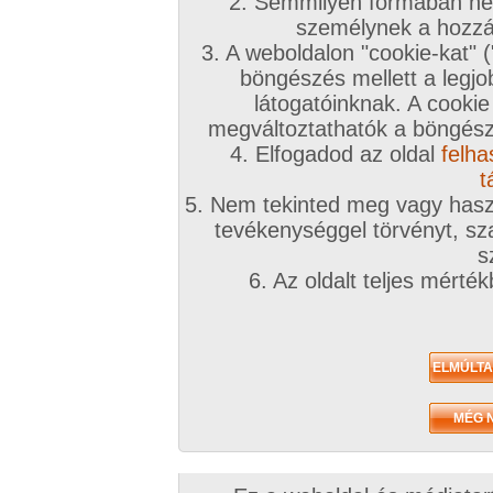
A téma leírása
2. Semmilyen formában nem
személynek a hozzáf
Holdvilágnál tali egy erdő szélén...
3. A weboldalon "cookie-kat" 
böngészés mellett a legjo
INGYENES TÁRSKERESŐHÖZ KLIKK IDE!
látogatóinknak. A cookie
megváltoztathatók a böngésző
Társkeresőnkben mindenki megtalálja, akit keres
4. Elfogadod az oldal
felha
töltsd ki az adatlapod!
t
5. Nem tekinted meg vagy haszn
A továbbiakban a fórumtémákat erre a célra ne
tevékenységgel törvényt, sza
hatékonynak!
s
6. Az oldalt teljes mérté
!!! Figyelem !!!
Európai uniós és magyar jogren
ütköző társkeresések észrevételtől, bejelentés 
számíthatóan a legrövidebb időn belül eltávolítá
kiemelve:
Animál
és
Családi
. Joghatósági ellen
témában kereső felhasználók
feljelentésre, il
következményre számíthatnak
(joghatósági e
néha szúrópróbaszerűen nézegeti a fórumokat)