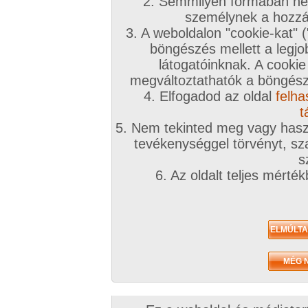
A téma leírása
2. Semmilyen formában nem
személynek a hozzáf
Holdvilágnál tali egy erdő szélén...
3. A weboldalon "cookie-kat" 
böngészés mellett a legjo
INGYENES TÁRSKERESŐHÖZ KLIKK IDE!
látogatóinknak. A cookie
megváltoztathatók a böngésző
Társkeresőnkben mindenki megtalálja, akit keres
4. Elfogadod az oldal
felha
töltsd ki az adatlapod!
t
5. Nem tekinted meg vagy haszn
A továbbiakban a fórumtémákat erre a célra ne
tevékenységgel törvényt, sza
hatékonynak!
s
6. Az oldalt teljes mérté
!!! Figyelem !!!
Európai uniós és magyar jogren
ütköző társkeresések észrevételtől, bejelentés 
számíthatóan a legrövidebb időn belül eltávolítá
kiemelve:
Animál
és
Családi
. Joghatósági ellen
témában kereső felhasználók
feljelentésre, il
következményre számíthatnak
(joghatósági e
néha szúrópróbaszerűen nézegeti a fórumokat)