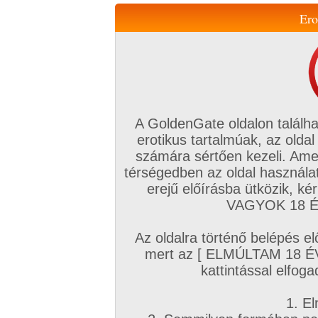
Ero
Váltás a mobil verzióra!
A GoldenGate oldalon találha
erotikus tartalmúak, az oldal
számára sértően kezeli. Ame
térségedben az oldal használat
erejű előírásba ütközik, k
VIP tagság
TV
Filmek
Profi
Magyar amatőrök
Fóru
VAGYOK 18 ÉV
Kapcsolataim
Üzeneteim
Társkereső
Chat!
Az oldalra történő belépés el
Főoldal
/
Fórum
/
Társkeresés
/
mert az [ ELMÚLTAM 18 É
Autós, Szabadban szexhez partnereket
kattintással elfoga
Hozzászólás írásához be kell jelentkezn
1. El