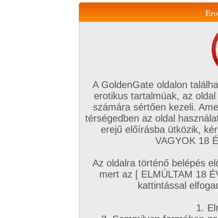
Ero
Váltás a mobil verzióra!
A GoldenGate oldalon találha
erotikus tartalmúak, az oldal
számára sértően kezeli. Ame
térségedben az oldal használat
erejű előírásba ütközik, k
VIP tagság
TV
Filmek
Profi
Magyar amatőrök
Fóru
VAGYOK 18 ÉV
Kapcsolataim
Üzeneteim
Társkereső
Chat!
Az oldalra történő belépés el
Főoldal
/
Fórum
/
Társkeresés
/
mert az [ ELMÚLTAM 18 É
Autós, Szabadban szexhez partnereket
kattintással elfoga
Hozzászólás írásához be kell jelentkezn
1. El