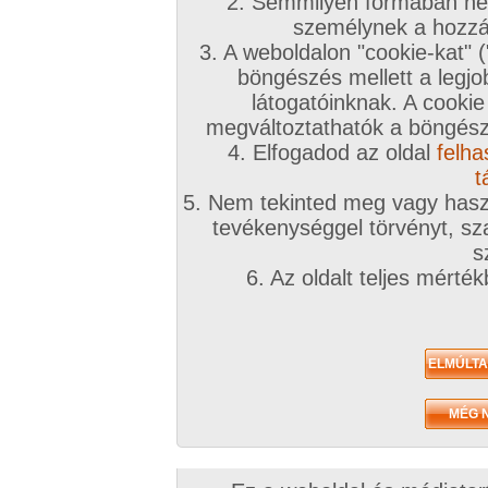
A téma leírása
2. Semmilyen formában nem
személynek a hozzáf
Holdvilágnál tali egy erdő szélén...
3. A weboldalon "cookie-kat" 
böngészés mellett a legjo
INGYENES TÁRSKERESŐHÖZ KLIKK IDE!
látogatóinknak. A cookie
megváltoztathatók a böngésző
Társkeresőnkben mindenki megtalálja, akit keres
4. Elfogadod az oldal
felha
töltsd ki az adatlapod!
t
5. Nem tekinted meg vagy haszn
A továbbiakban a fórumtémákat erre a célra ne
tevékenységgel törvényt, sza
hatékonynak!
s
6. Az oldalt teljes mérté
!!! Figyelem !!!
Európai uniós és magyar jogren
ütköző társkeresések észrevételtől, bejelentés 
számíthatóan a legrövidebb időn belül eltávolítá
kiemelve:
Animál
és
Családi
. Joghatósági ellen
témában kereső felhasználók
feljelentésre, il
következményre számíthatnak
(joghatósági e
néha szúrópróbaszerűen nézegeti a fórumokat)