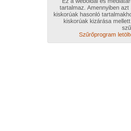
Ez a weboldal és médiatar
hatékonynak!
tartalmaz. Amennyiben azt
kiskorúak hasonló tartalmakh
kiskorúak kizárása mellett
!!! Figyelem !!!
Európai uniós és magyar jogren
szű
ütköző társkeresések észrevételtől, bejelentés 
Szűrőprogram letölté
számíthatóan a legrövidebb időn belül eltávolítá
kiemelve:
Animál
és
Családi
. Joghatósági ellen
témában kereső felhasználók
feljelentésre, il
következményre számíthatnak
(joghatósági e
néha szúrópróbaszerűen nézegeti a fórumokat)
!!! Figyelem !!!
Ne oszd meg
email címed
és
adatvédelmi okok miatt (nem hitelesíthető, hogy 
kerül a bejegyzésed).
Használd
üzenő rendszer
ünk,
társkereső
nk szol
Kattints a felhasználó nevére, hogy felvehesd v