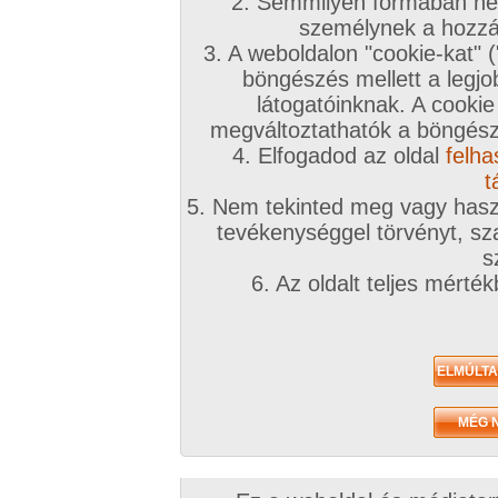
A téma leírása
2. Semmilyen formában nem
személynek a hozzáf
Szakemberek/szerelők kínálják szolgáltatásaika
3. A weboldalon "cookie-kat" 
illetve hölgyek kínálnak szexet szakmunkákért, 
böngészés mellett a legjo
karbantartásért.
látogatóinknak. A cookie
megváltoztathatók a böngésző
Jelenségről
fó
ru
m
itt
:
ITT
4. Elfogadod az oldal
felha
alf
alf
alf
t
5. Nem tekinted meg vagy haszn
FIGYELEM! Az oldalon tilos anyagias tevéken
tevékenységgel törvényt, sza
Kizárólag természetbeni fizetést ajánlhatsz
s
hirdetés tilos és tiltásra kerül!
6. Az oldalt teljes mérté
INGYENES TÁRSKERESŐHÖZ KLIKK IDE!
Társkeresőnkben mindenki megtalálja, akit keres
töltsd ki az adatlapod!
A továbbiakban a fórumtémákat erre a célra ne