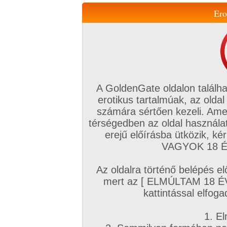
Ero
Váltás a mobil verzióra!
A GoldenGate oldalon találha
erotikus tartalmúak, az oldal
számára sértően kezeli. Ame
térségedben az oldal használat
erejű előírásba ütközik, k
VIP tagság
TV
Filmek
Profi
Magyar amatőrök
Fóru
VAGYOK 18 ÉV
Kapcsolataim
Üzeneteim
Társkereső
Chat!
Az oldalra történő belépés el
Főoldal
/
Fórum
/
Társkeresés
/
mert az [ ELMÚLTAM 18 É
Fizetés természetben !
kattintással elfoga
Hozzászólás írásához be kell jelentkezn
1. El