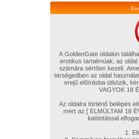
Ero
Váltás a mobil verzióra!
A GoldenGate oldalon találha
erotikus tartalmúak, az oldal
számára sértően kezeli. Ame
térségedben az oldal használat
erejű előírásba ütközik, k
VIP tagság
TV
Filmek
Profi
Magyar amatőrök
Fóru
VAGYOK 18 ÉV
Kapcsolataim
Üzeneteim
Társkereső
Chat!
Az oldalra történő belépés el
Főoldal
/
Fórum
/
Társkeresés
/
mert az [ ELMÚLTAM 18 É
Szaunázás, Masszázs, Wellness
kattintással elfoga
Hozzászólás írásához be kell jelentkezn
1. El