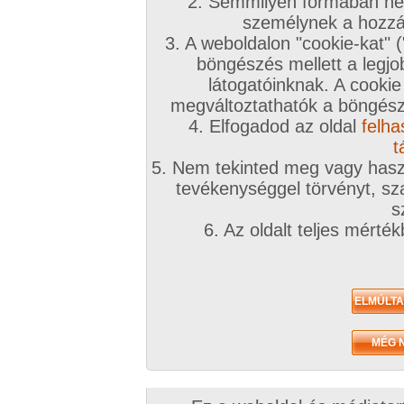
A téma leírása
2. Semmilyen formában nem
személynek a hozzáf
Szaunázunk, Wellnesslejünk együtt.
3. A weboldalon "cookie-kat" 
böngészés mellett a legjo
látogatóinknak. A cookie
INGYENES TÁRSKERESŐHÖZ KLIKK IDE!
megváltoztathatók a böngésző
4. Elfogadod az oldal
felha
Társkeresőnkben mindenki megtalálja, akit keres
t
töltsd ki az adatlapod!
5. Nem tekinted meg vagy haszn
tevékenységgel törvényt, sza
A továbbiakban a fórumtémákat erre a célra ne
s
hatékonynak!
6. Az oldalt teljes mérté
!!! Figyelem !!!
Európai uniós és magyar jogren
ütköző társkeresések észrevételtől, bejelentés 
számíthatóan a legrövidebb időn belül eltávolítá
kiemelve:
Animál
és
Családi
. Joghatósági ellen
témában kereső felhasználók
feljelentésre, il
következményre számíthatnak
(joghatósági e